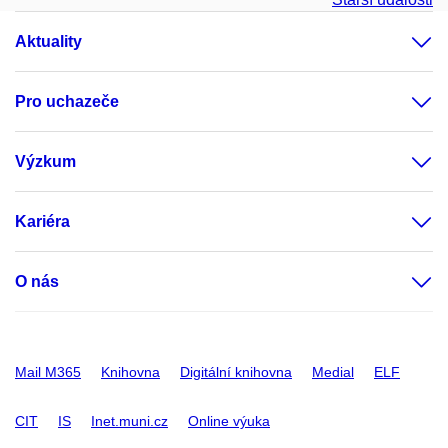
Aktuality
Pro uchazeče
Výzkum
Kariéra
O nás
Mail M365
Knihovna
Digitální knihovna
Medial
ELF
CIT
IS
Inet.muni.cz
Online výuka