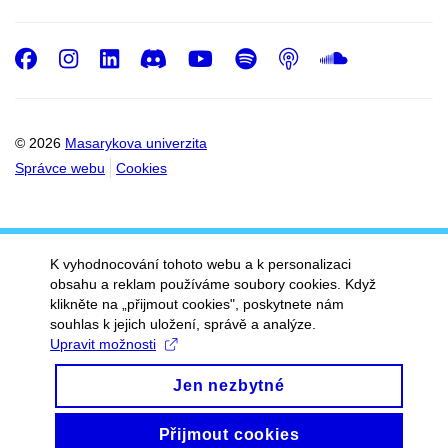
Facebook
Instagram
LinkedIn
Discord
Youtube
Spotify
Podcast
SoundC
© 2026
Masarykova univerzita
Správce webu
Cookies
K vyhodnocování tohoto webu a k personalizaci
obsahu a reklam používáme soubory cookies. Když
klikněte na „přijmout cookies", poskytnete nám
souhlas k jejich uložení, správě a analýze.
Upravit možnosti
Jen nezbytné
Přijmout cookies