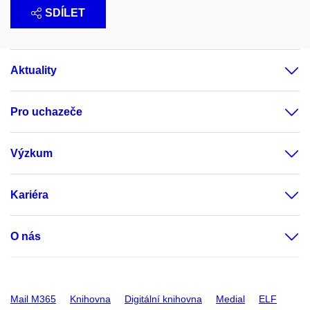
SDÍLET
Aktuality
Pro uchazeče
Výzkum
Kariéra
O nás
Mail M365
Knihovna
Digitální knihovna
Medial
ELF