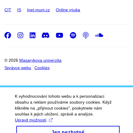
CIT
IS
Inet.muni.cz
Online výuka
Facebook
Instagram
LinkedIn
Discord
Youtube
Spotify
Podcast
SoundC
© 2026
Masarykova univerzita
Správce webu
Cookies
K vyhodnocování tohoto webu a k personalizaci
obsahu a reklam používáme soubory cookies. Když
klikněte na „přijmout cookies", poskytnete nám
souhlas k jejich uložení, správě a analýze.
Upravit možnosti
Jen nezbytné