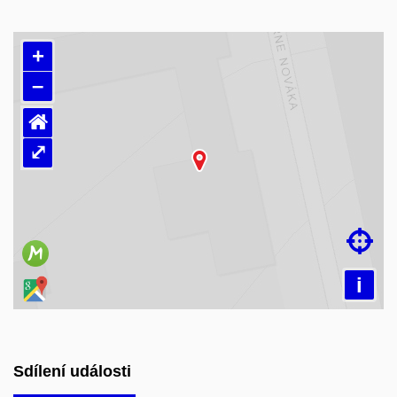
+
–
⌂
⤢
Načítám mapu…

i
Sdílení události