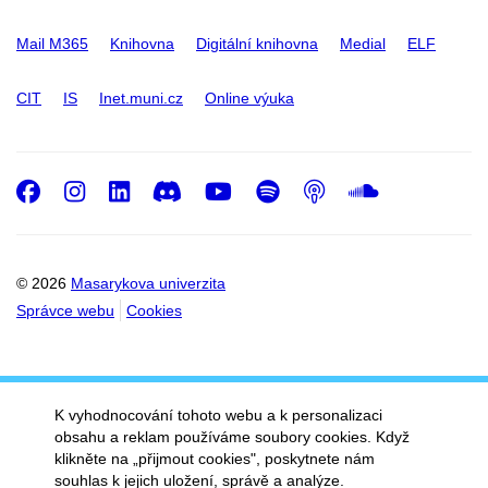
Mail M365
Knihovna
Digitální knihovna
Medial
ELF
CIT
IS
Inet.muni.cz
Online výuka
Facebook
Instagram
LinkedIn
Discord
Youtube
Spotify
Podcast
SoundC
© 2026
Masarykova univerzita
Správce webu
Cookies
K vyhodnocování tohoto webu a k personalizaci
obsahu a reklam používáme soubory cookies. Když
klikněte na „přijmout cookies", poskytnete nám
souhlas k jejich uložení, správě a analýze.