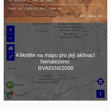
+
–
⌂
Klikněte na mapu pro její aktivaci
⤢
Nenalezeno:
Načítám mapu…
BVA01N02008

i