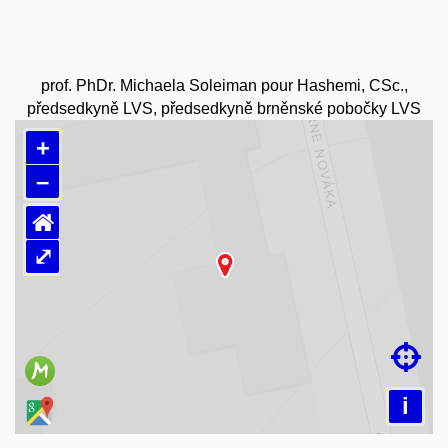
prof. PhDr. Michaela Soleiman pour Hashemi, CSc.,
předsedkyně LVS, předsedkyně brněnské pobočky LVS
+
–
⌂
⤢
Načítám mapu…

i