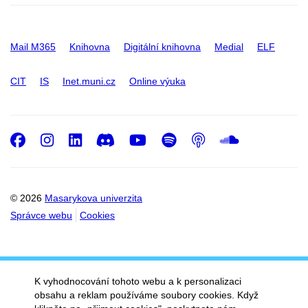
Mail M365
Knihovna
Digitální knihovna
Medial
ELF
CIT
IS
Inet.muni.cz
Online výuka
Facebook
Instagram
LinkedIn
Discord
Youtube
Spotify
Podcast
SoundC
© 2026
Masarykova univerzita
Správce webu
Cookies
K vyhodnocování tohoto webu a k personalizaci
obsahu a reklam používáme soubory cookies. Když