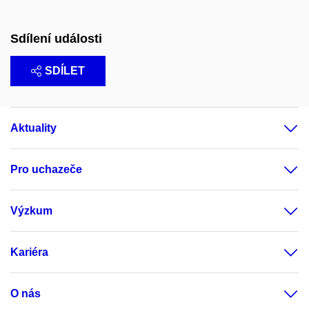
Sdílení události
SDÍLET
Aktuality
Pro uchazeče
Výzkum
Kariéra
O nás