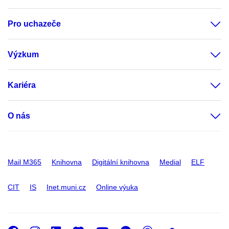
Pro uchazeče
Výzkum
Kariéra
O nás
Mail M365
Knihovna
Digitální knihovna
Medial
ELF
CIT
IS
Inet.muni.cz
Online výuka