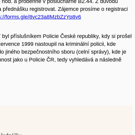
0 hod. a proběhne v posluchárně B2.44. Z důvodu
 přednášku registrovat. Zájemce prosíme o registraci
s://forms.gle/8vc23a8MzbZzYp8v6
 byl příslušníkem Policie České republiky, kdy si prošel
rvence 1999 nastoupil na kriminální policii, kde
o jiného bezpečnostního sboru (celní správy), kde je
nnost jako u Policie ČR, tedy vyhledává a následně