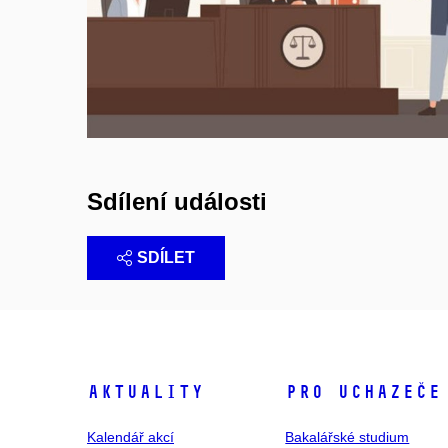
Sdílení události
SDÍLET
Aktuality
Pro uchazeče
Kalendář akcí
Bakalářské studium