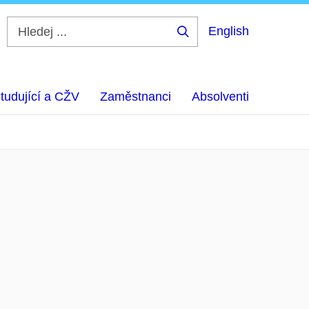
English
Hledej
...
tudující a CŽV
Zaměstnanci
Absolventi