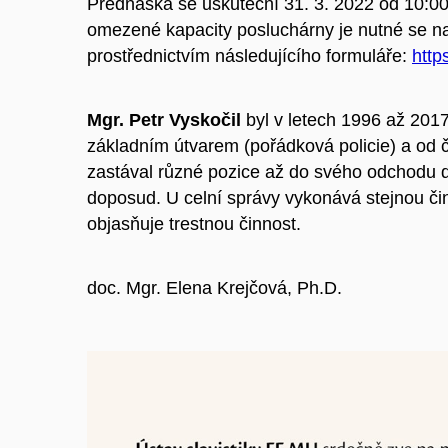
Přednáška se uskuteční 31. 3. 2022 od 10:0
omezené kapacity posluchárny je nutné se na
prostřednictvím následujícího formuláře:
http
Mgr. Petr Vyskočil
byl v letech 1996 až 2017
základním útvarem (pořádková policie) a od če
zastával různé pozice až do svého odchodu d
doposud. U celní správy vykonává stejnou či
objasňuje trestnou činnost.
doc. Mgr. Elena Krejčová, Ph.D.