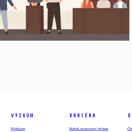
Výzkum
Kariéra
O
Výzkum
Volná pracovní místa
Or