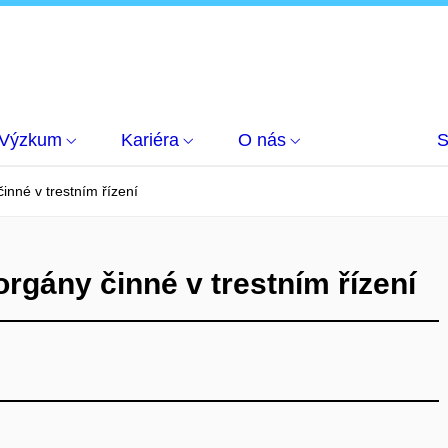
Výzkum
Kariéra
O nás
S
inné v trestním řízení
rgány činné v trestním řízení