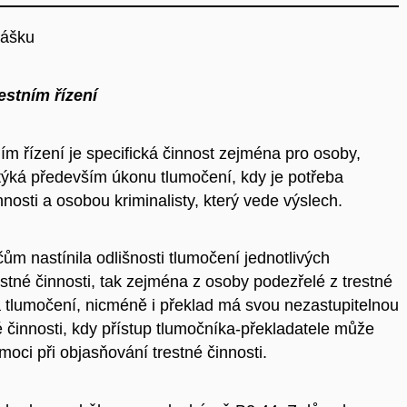
nášku
estním řízení
ím řízení je specifická činnost zejména pro osoby,
e týká především úkonu tlumočení, kdy je potřeba
nosti a osobou kriminalisty, který vede výslech.
m nastínila odlišnosti tlumočení jednotlivých
stné činnosti, tak zejména z osoby podezřelé z trestné
 tlumočení, nicméně i překlad má svou nezastupitelnou
é činnosti, kdy přístup tlumočníka-překladatele může
oci při objasňování trestné činnosti.