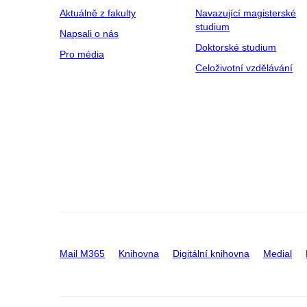
Aktuálně z fakulty
Navazující magisterské
studium
Napsali o nás
Doktorské studium
Pro média
Celoživotní vzdělávání
Mail M365
Knihovna
Digitální knihovna
Medial