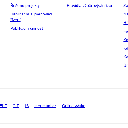
Řešené projekty
Pravidla výběrových řízení
Za
Habilitační a jmenovací
Na
řízení
HR
Publikační činnost
Fa
Ko
Kd
Ko
Úř
ELF
CIT
IS
Inet.muni.cz
Online výuka