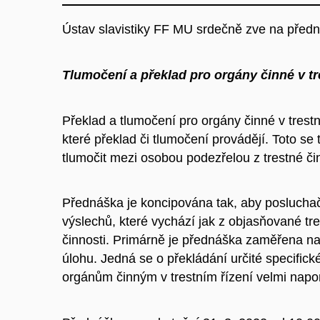
Ústav slavistiky FF MU srdečně zve na před
Tlumočení a překlad pro orgány činné v tr
Překlad a tlumočení pro orgány činné v trestn
které překlad či tlumočení provádějí. Toto s
tlumočit mezi osobou podezřelou z trestné čin
Přednáška je koncipována tak, aby posluchačů
výslechů, které vychází jak z objasňované tre
činnosti. Primárně je přednáška zaměřena na
úlohu. Jedná se o překládání určité specifick
orgánům činným v trestním řízení velmi napom