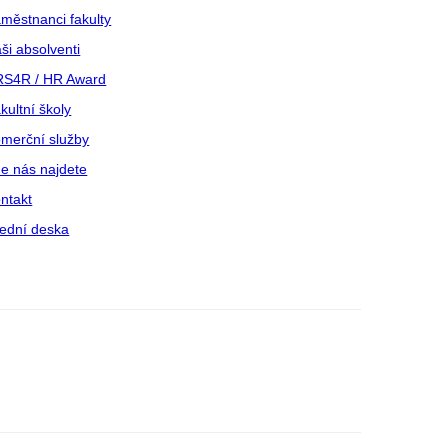
městnanci fakulty
ši absolventi
S4R / HR Award
kultní školy
merční služby
e nás najdete
ntakt
ední deska