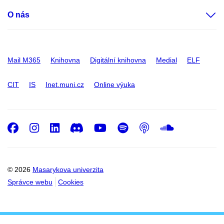
O nás
Mail M365
Knihovna
Digitální knihovna
Medial
ELF
CIT
IS
Inet.muni.cz
Online výuka
Facebook
Instagram
LinkedIn
Discord
Youtube
Spotify
Podcast
SoundC
© 2026
Masarykova univerzita
Správce webu
Cookies