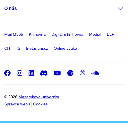
O nás
Mail M365
Knihovna
Digitální knihovna
Medial
ELF
CIT
IS
Inet.muni.cz
Online výuka
Facebook
Instagram
LinkedIn
Discord
Youtube
Spotify
Podcast
SoundC
© 2026
Masarykova univerzita
Správce webu
Cookies