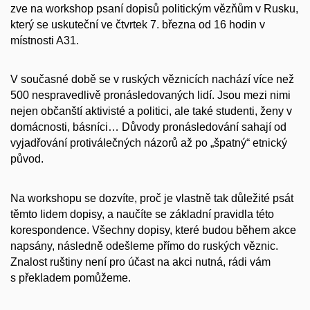
zve na workshop psaní dopisů politickým vězňům v Rusku,
který se uskuteční ve čtvrtek 7. března od 16 hodin v
místnosti A31.
V současné době se v ruských věznicích nachází více než
500 nespravedlivě pronásledovaných lidí. Jsou mezi nimi
nejen občanští aktivisté a politici, ale také studenti, ženy v
domácnosti, básníci… Důvody pronásledování sahají od
vyjadřování protiválečných názorů až po „špatný“ etnický
původ.
Na workshopu se dozvíte, proč je vlastně tak důležité psát
těmto lidem dopisy, a naučíte se základní pravidla této
korespondence. Všechny dopisy, které budou během akce
napsány, následně odešleme přímo do ruských věznic.
Znalost ruštiny není pro účast na akci nutná, rádi vám
s překladem pomůžeme.