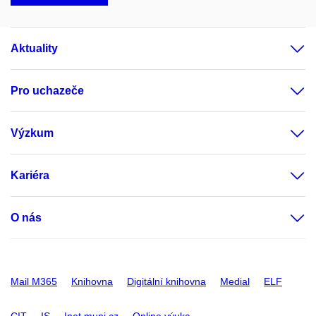
Aktuality
Pro uchazeče
Výzkum
Kariéra
O nás
Mail M365
Knihovna
Digitální knihovna
Medial
ELF
CIT
IS
Inet.muni.cz
Online výuka