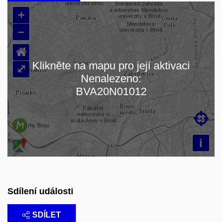
+
–
⌂
Klikněte na mapu pro její aktivaci
⤢
Nenalezeno:
Načítám mapu…
BVA20N01012

i
Sdílení události
SDÍLET