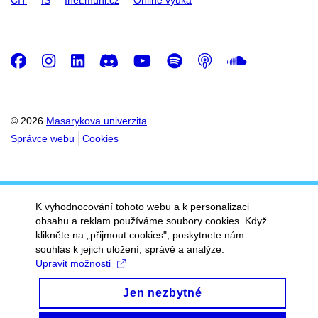
Facebook
Instagram
LinkedIn
Discord
Youtube
Spotify
Podcast
SoundC
© 2026
Masarykova univerzita
Správce webu
Cookies
K vyhodnocování tohoto webu a k personalizaci
obsahu a reklam používáme soubory cookies. Když
klikněte na „přijmout cookies", poskytnete nám
souhlas k jejich uložení, správě a analýze.
Upravit možnosti
Jen nezbytné