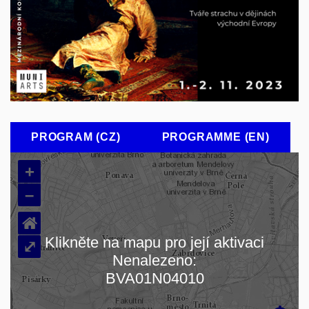
PROGRAM (CZ)
PROGRAMME (EN)
+
–
⌂
Klikněte na mapu pro její aktivaci
⤢
Nenalezeno:
Načítám mapu…
BVA01N04010