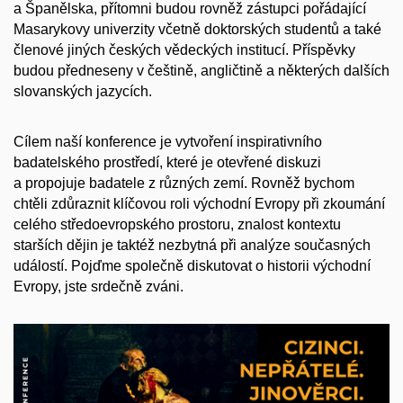
a Španělska, přítomni budou rovněž zástupci pořádající
Masarykovy univerzity včetně doktorských studentů a také
členové jiných českých vědeckých institucí. Příspěvky
budou předneseny v češtině, angličtině a některých dalších
slovanských jazycích.
Cílem naší konference je vytvoření inspirativního
badatelského prostředí, které je otevřené diskuzi
a propojuje badatele z různých zemí. Rovněž bychom
chtěli zdůraznit klíčovou roli východní Evropy při zkoumání
celého středoevropského prostoru, znalost kontextu
starších dějin je taktéž nezbytná při analýze současných
událostí. Pojďme společně diskutovat o historii východní
Evropy, jste srdečně zváni.