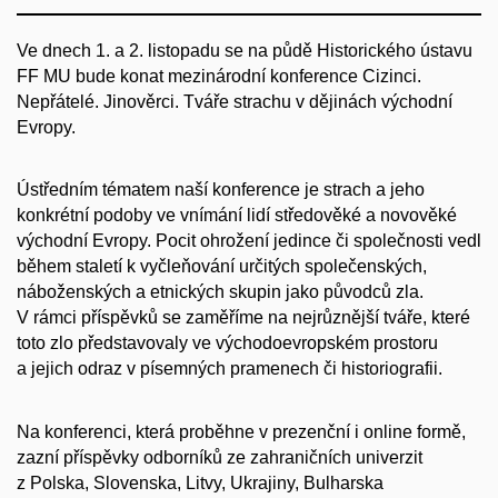
Ve dnech 1. a 2. listopadu se na půdě Historického ústavu
FF MU bude konat mezinárodní konference Cizinci.
Nepřátelé. Jinověrci. Tváře strachu v dějinách východní
Evropy.
Ústředním tématem naší konference je strach a jeho
konkrétní podoby ve vnímání lidí středověké a novověké
východní Evropy. Pocit ohrožení jedince či společnosti vedl
během staletí k vyčleňování určitých společenských,
náboženských a etnických skupin jako původců zla.
V rámci příspěvků se zaměříme na nejrůznější tváře, které
toto zlo představovaly ve východoevropském prostoru
a jejich odraz v písemných pramenech či historiografii.
Na konferenci, která proběhne v prezenční i online formě,
zazní příspěvky odborníků ze zahraničních univerzit
z Polska, Slovenska, Litvy, Ukrajiny, Bulharska