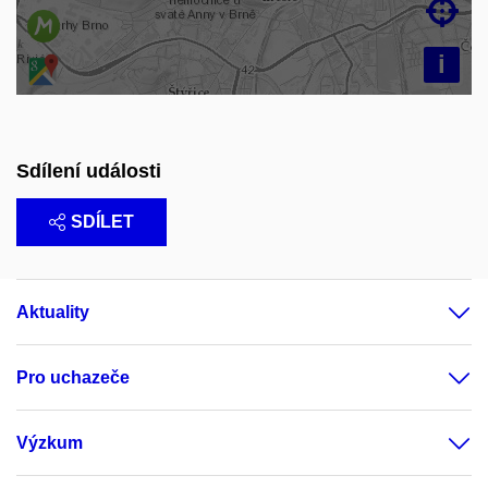

i
Sdílení události
SDÍLET
Aktuality
Pro uchazeče
Výzkum