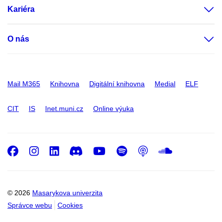
Kariéra
O nás
Mail M365
Knihovna
Digitální knihovna
Medial
ELF
CIT
IS
Inet.muni.cz
Online výuka
Facebook
Instagram
LinkedIn
Discord
Youtube
Spotify
Podcast
SoundC
© 2026
Masarykova univerzita
Správce webu
Cookies