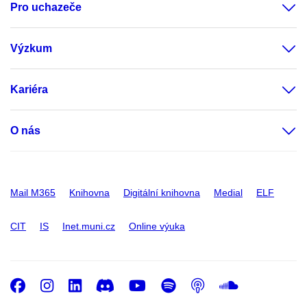
Pro uchazeče
Výzkum
Kariéra
O nás
Mail M365
Knihovna
Digitální knihovna
Medial
ELF
CIT
IS
Inet.muni.cz
Online výuka
Facebook
Instagram
LinkedIn
Discord
Youtube
Spotify
Podcast
SoundC