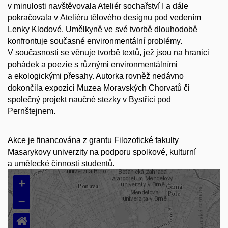
v minulosti navštěvovala Ateliér sochařství I a dále
pokračovala v Ateliéru tělového designu pod vedením
Lenky Klodové. Umělkyně ve své tvorbě dlouhodobě
konfrontuje současné environmentální problémy.
V současnosti se věnuje tvorbě textů, jež jsou na hranici
pohádek a poezie s různými environmentálními
a ekologickými přesahy. Autorka rovněž nedávno
dokončila expozici Muzea Moravských Chorvatů či
společný projekt naučné stezky v Bystřici pod
Pernštejnem.
Akce je financována z grantu Filozofické fakulty
Masarykovy univerzity na podporu spolkové, kulturní
a umělecké činnosti studentů.
+
–
⌂