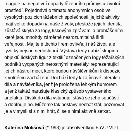
reaguje na negativní dopady těžebního průmyslu životní
prostředí. Pojednává o tématu anonymních osob ve
vysokých pozicích těžebních společností, jejichž aktivity
mají velké dopady na naše životy, přestože jejich identita
zůstává skryta za logy, tiskovými zprávami a prohlášeními,
které jsou mnohdy záměrně nesrozumitelná širší
veřejnosti. Majitelé těchto firem ovlivňují náš život, ale
fyzicky nejsou nedostupní. Výstava tedy nabízí skupinu
objektů lidských figur z textilií označených logy těžařských
podniků vycpaných nerostnými materiály, reprezentující
jejich nástroj moci, které budou návštěvníkům k dispozici
k volnému zacházení. Dochází tedy k zajímavé interakci
díla a návštěvníka, jenž je proložena lehkým humorem
a jenž taktéž narušuje klasický způsob vystaveného
artefaktu. Divák do díla vstupuje, stává se jeho součástí
a doplňuje ho. Můžeme tak postavy nechat stát, pozorovat
je a v mysli si s nimi hrát, či se s nimi aktivně setkat.
Kateřina Molišová
(*1993) je absolventkou FaVU VUT,