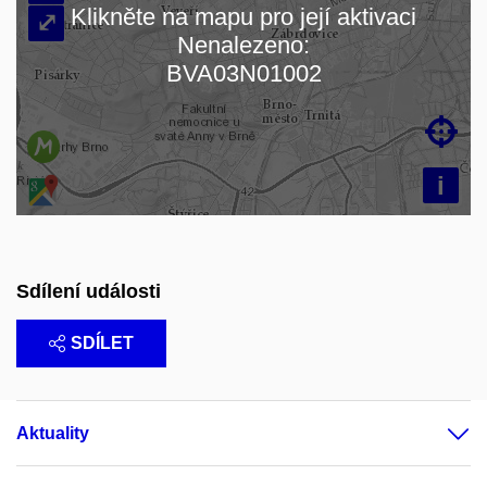
Klikněte na mapu pro její aktivaci
⤢
Nenalezeno:
Načítám mapu…
BVA03N01002

i
Sdílení události
SDÍLET
Aktuality