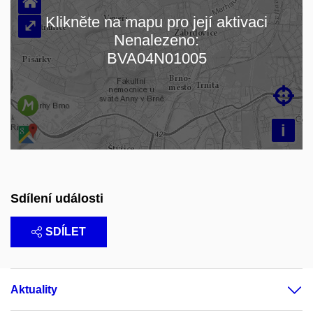
⌂
Klikněte na mapu pro její aktivaci
⤢
Nenalezeno:
Načítám mapu…
BVA04N01005

i
Sdílení události
SDÍLET
Aktuality