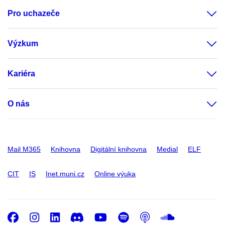
Pro uchazeče
Výzkum
Kariéra
O nás
Mail M365
Knihovna
Digitální knihovna
Medial
ELF
CIT
IS
Inet.muni.cz
Online výuka
Facebook
Instagram
LinkedIn
Discord
Youtube
Spotify
Podcast
SoundC