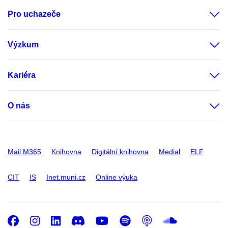
Pro uchazeče
Výzkum
Kariéra
O nás
Mail M365
Knihovna
Digitální knihovna
Medial
ELF
CIT
IS
Inet.muni.cz
Online výuka
Facebook
Instagram
LinkedIn
Discord
Youtube
Spotify
Podcast
SoundC