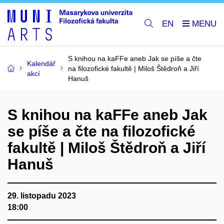
EN
S knihou na kaFFe aneb Jak se píše a čte
Kalendář
na filozofické fakultě | Miloš Štědroň a Jiří
akcí
Hanuš
S knihou na kaFFe aneb Jak
se píše a čte na filozofické
fakultě | Miloš Štědroň a Jiří
Hanuš
29. listopadu 2023
18:00