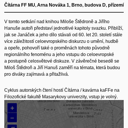
Čítárna FF MU, Arna Nováka 1, Brno, budova D, přízemí
V tomto setkání nad knihou Miloše Štědroně a Jiřího
Hanuše autoři představí jednotlivé kapitoly svazku. Přiblíží,
jak se Janáček a jeho dílo stávali od 60. let 20. století stále
více záležitostí celoevropského diskurzu o umění, hudbě
a opeře, pohovoří také o proměnách tohoto původně
regionálního fenoménu a jeho vstupu do celoevropské
a postupně celosvětové diskuze. V závěrečné besedě se
Miloš Štědroň a Jiří Hanuš zaměří na témata, která budou
pro diváky zajímavá a přitažlivá.
Cyklus autorských čtení hostí Čítárna / kavárna kaFFe na
Filozofické fakultě Masarykovy univerzity, vstup je volný.
+
–