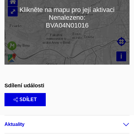
⌂
Klikněte na mapu pro její aktivaci
⤢
Nenalezeno:
Načítám mapu…
BVA04N01016

i
Sdílení události
SDÍLET
Aktuality