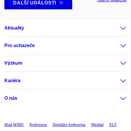
DALŠÍ UDÁLOSTI
Aktuality
Pro uchazeče
Výzkum
Kariéra
O nás
Mail M365
Knihovna
Digitální knihovna
Medial
ELF