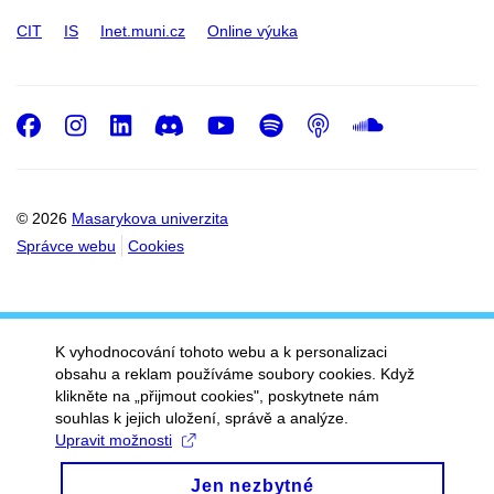
CIT
IS
Inet.muni.cz
Online výuka
Facebook
Instagram
LinkedIn
Discord
Youtube
Spotify
Podcast
SoundC
© 2026
Masarykova univerzita
Správce webu
Cookies
K vyhodnocování tohoto webu a k personalizaci
obsahu a reklam používáme soubory cookies. Když
klikněte na „přijmout cookies", poskytnete nám
souhlas k jejich uložení, správě a analýze.
Upravit možnosti
Jen nezbytné