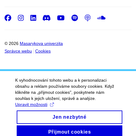
Facebook
Instagram
LinkedIn
Discord
Youtube
Spotify
Podcast
SoundC
© 2026
Masarykova univerzita
Správce webu
Cookies
K vyhodnocování tohoto webu a k personalizaci
obsahu a reklam používáme soubory cookies. Když
klikněte na „přijmout cookies", poskytnete nám
souhlas k jejich uložení, správě a analýze.
Upravit možnosti
Jen nezbytné
Přijmout cookies