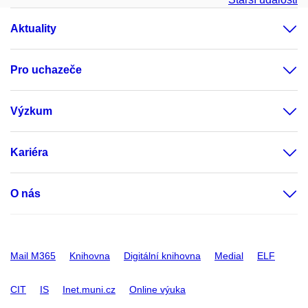
Aktuality
Pro uchazeče
Výzkum
Kariéra
O nás
Mail M365
Knihovna
Digitální knihovna
Medial
ELF
CIT
IS
Inet.muni.cz
Online výuka