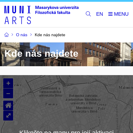
EN
O nás
Kde nás najdete
Kde nás najdete
+
–
⌂
⤢
Klikněte na mapu pro její aktivaci