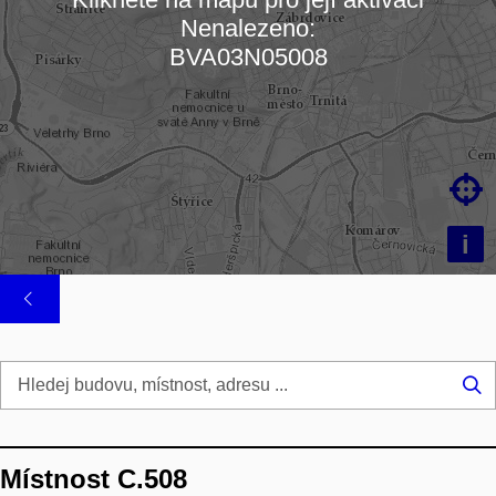
Nenalezeno:
Načítám mapu…
BVA03N05008

i
Hl
...
Místnost C.508