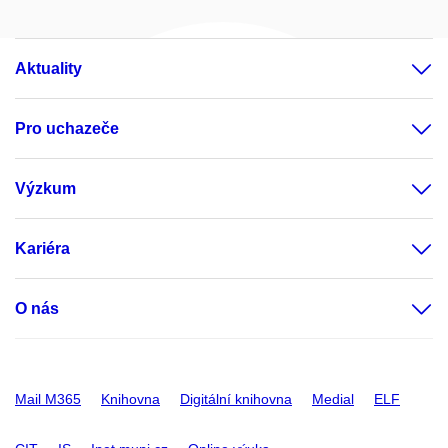
Aktuality
Pro uchazeče
Výzkum
Kariéra
O nás
Mail M365
Knihovna
Digitální knihovna
Medial
ELF