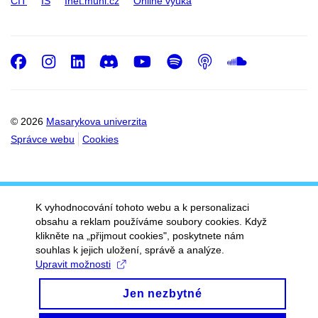
CIT
IS
Inet.muni.cz
Online výuka
Facebook
Instagram
LinkedIn
Discord
Youtube
Spotify
Podcast
SoundC
© 2026
Masarykova univerzita
Správce webu
Cookies
K vyhodnocování tohoto webu a k personalizaci
obsahu a reklam používáme soubory cookies. Když
klikněte na „přijmout cookies", poskytnete nám
souhlas k jejich uložení, správě a analýze.
Upravit možnosti
Jen nezbytné