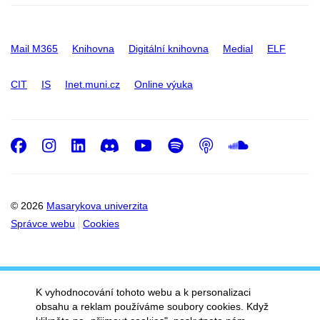
Mail M365
Knihovna
Digitální knihovna
Medial
ELF
CIT
IS
Inet.muni.cz
Online výuka
Facebook
Instagram
LinkedIn
Discord
Youtube
Spotify
Podcast
SoundC
© 2026
Masarykova univerzita
Správce webu
Cookies
K vyhodnocování tohoto webu a k personalizaci
obsahu a reklam používáme soubory cookies. Když