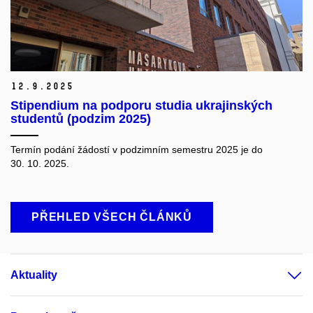
12.
9.
2025
Stipendium na podporu studia ukrajinských
studentů (podzim 2025)
Termín podání žádostí v podzimním semestru 2025 je do
30. 10. 2025.
PŘEHLED VŠECH ČLÁNKŮ
Aktuality