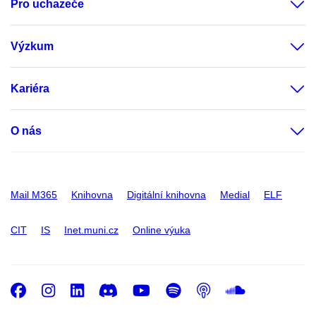
Pro uchazeče
Výzkum
Kariéra
O nás
Mail M365
Knihovna
Digitální knihovna
Medial
ELF
CIT
IS
Inet.muni.cz
Online výuka
Facebook
Instagram
LinkedIn
Discord
Youtube
Spotify
Podcast
SoundC