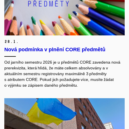
28.
1.
Nová podmínka v plnění CORE předmětů
Od jarního semestru 2026 je u předmětů CORE zavedena nová
prerekvizita, která hlídá, že máte celkem absolvovány a v
aktuálním semestru registrovány maximálně 3
předměty
s atributem CORE. Pokud jich požadujete více, musíte žádat
o výjimku se zápisem daného předmětu.