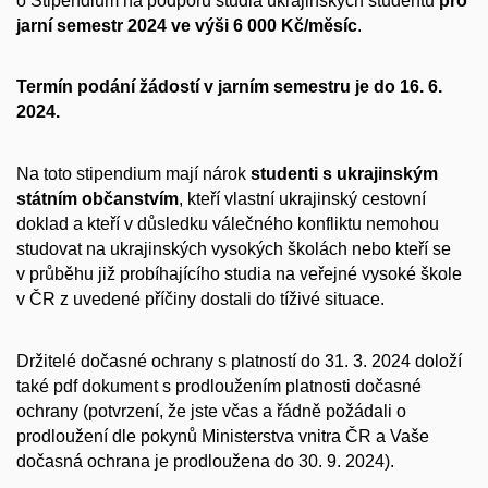
o Stipendium na podporu studia ukrajinských studentů
pro
jarní semestr 2024 ve výši 6 000 Kč/měsíc
.
Termín podání žádostí v jarním semestru je do 16. 6.
2024.
Na toto stipendium mají nárok
studenti s ukrajinským
státním občanstvím
, kteří vlastní ukrajinský cestovní
doklad a kteří v důsledku válečného konfliktu nemohou
studovat na ukrajinských vysokých školách nebo kteří se
v průběhu již probíhajícího studia na veřejné vysoké škole
v ČR z uvedené příčiny dostali do tíživé situace.
Držitelé dočasné ochrany s platností do 31. 3. 2024 doloží
také pdf dokument s prodloužením platnosti dočasné
ochrany (potvrzení, že jste včas a řádně požádali o
prodloužení dle pokynů Ministerstva vnitra ČR a Vaše
dočasná ochrana je prodloužena do 30. 9. 2024).