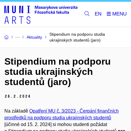
EN
Stipendium na podporu studia
Aktuality
ukrajinských studentů (jaro)
Stipendium na podporu
studia ukrajinských
studentů (jaro)
26.
2.
2024
Na základě
Opatření MU č. 3/2023 - Čerpání finančních
prostředků na podporu studia ukrajinských studentů
[účinné od 15. 2. 2024]
si mohou studenti požádat