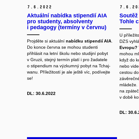
7.
6.
2022
7.
6.
20
Aktuální nabídka stipendií AIA
Soutěž
pro studenty, absolventy
Tohle c
i pedagogy (termíny v červnu)
U příleži
Projděte si aktuální
nabídku stipendií AIA
.
DZS vyhlá
Do konce června se mohou studenti
Evropu? 
přihlásit na letní školu nebo studijní pobyt
mohou mla
v Gruzii, stejný termín platí i pro žadatele
když do k
o stipendium na výzkumný pobyt na Tchaj-
nebo vide
wanu. Příležitostí je ale ještě víc,
podívejte
cestou do
se
!
závěrečné
mládeže. 
na zpáteč
DL: 30.6.2022
v době ko
DL: 30.6