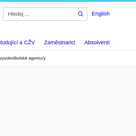
English
Hledej
...
tudující a CŽV
Zaměstnanci
Absolventi
 vysokoškolské agentury