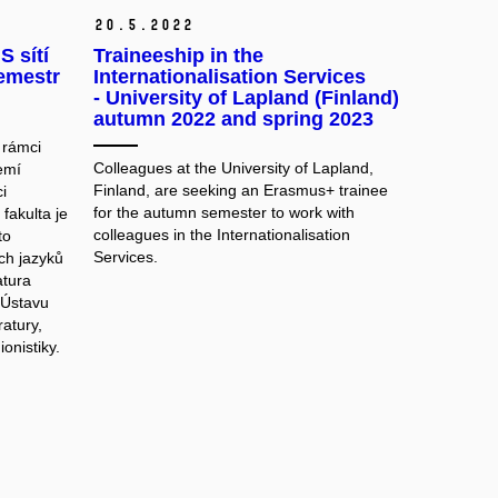
20.
5.
2022
 sítí
Traineeship in the
semestr
Internationalisation Services
- University of Lapland (Finland)
autumn 2022 and spring 2023
 rámci
Colleagues at the University of Lapland,
emí
Finland,
are seeking an Erasmus+ trainee
i
for the autumn semester to work with
fakulta je
colleagues in
the I
nternationalisation
to
S
ervices.
ch jazyků
atura
 Ústavu
ratury,
onistiky.