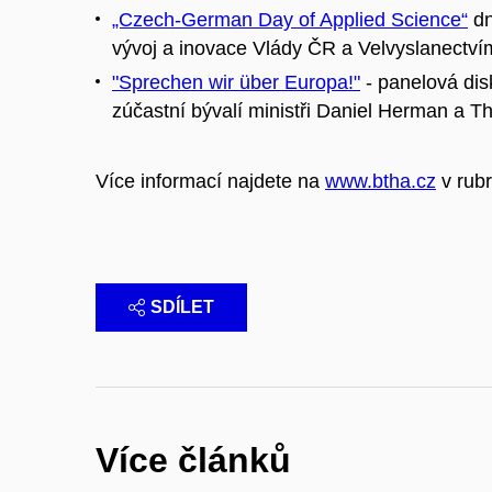
„Czech-German Day of Applied Science“
dn
vývoj a inovace Vlády ČR a Velvyslanectv
"Sprechen wir über Europa!"
- panelová dis
zúčastní bývalí ministři Daniel Herman a T
Více informací najdete na
www.btha.cz
v rubr
SDÍLET
Více článků