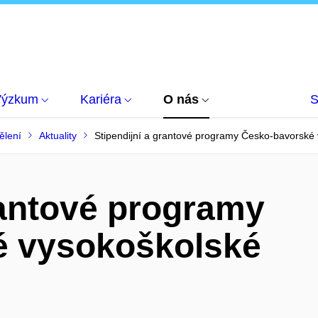
Výzkum
Kariéra
O nás
S
ělení
Aktuality
Stipendijní a grantové programy Česko-bavorské
rantové programy
é vysokoškolské