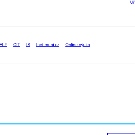
Úř
ELF
CIT
IS
Inet.muni.cz
Online výuka