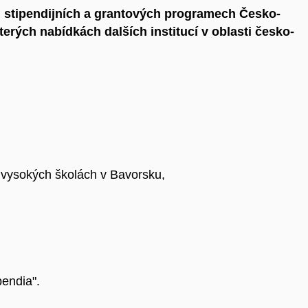
h stipendijních a grantových programech Česko-
rých nabídkách dalších institucí v oblasti česko-
a vysokých školách v Bavorsku,
pendia".