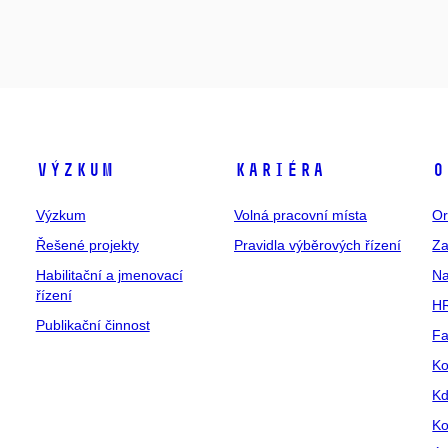
Výzkum
Kariéra
O
Výzkum
Volná pracovní místa
Or
Řešené projekty
Pravidla výběrových řízení
Za
Habilitační a jmenovací
Na
řízení
HR
Publikační činnost
Fa
Ko
Kd
Ko