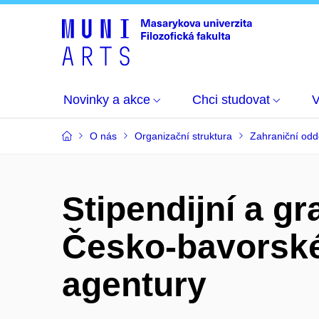
Novinky a akce
Chci studovat
O nás
Organizační struktura
Zahraniční odd
Stipendijní a g
Česko-bavorsk
agentury