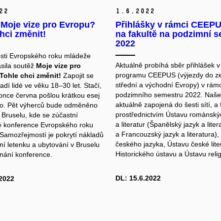
22
1.
6.
2022
 Moje vize pro Evropu?
Přihlášky v rámci CEEPUS
hci změnit!
na fakultě na podzimní 
2022
tosti Evropského roku mládeže
Aktuálně probíhá sběr přihlášek v
sila soutěž
Moje vize pro
programu CEEPUS (výjezdy do z
Tohle chci změnit!
Zapojit se
střední a východní Evropy) v rámc
dí lidé ve věku 18–30 let. Stačí,
podzimního semestru 2022. Naše 
once června pošlou krátkou esej
aktuálně zapojená do šesti sítí, a 
o. Pět výherců bude odměněno
prostřednictvím Ústavu románský
 Bruselu, kde se zúčastní
a literatur (Španělský jazyk a liter
 konference Evropského roku
a Francouzský jazyk a literatura),
Samozřejmostí je pokrytí nákladů
českého jazyka, Ústavu české lite
ní letenku a ubytování v Bruselu
Historického ústavu a Ústavu religi
nání konference.
DL: 15.6.2022
.2022