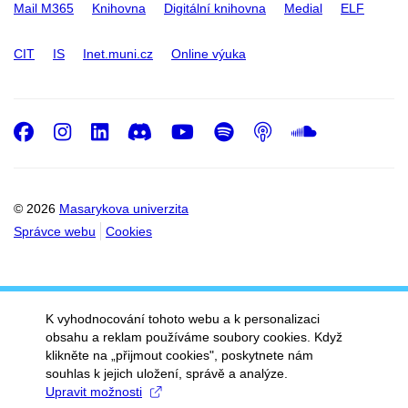
Mail M365
Knihovna
Digitální knihovna
Medial
ELF
CIT
IS
Inet.muni.cz
Online výuka
Facebook
Instagram
LinkedIn
Discord
Youtube
Spotify
Podcast
SoundC
© 2026
Masarykova univerzita
Správce webu
Cookies
K vyhodnocování tohoto webu a k personalizaci
obsahu a reklam používáme soubory cookies. Když
klikněte na „přijmout cookies", poskytnete nám
souhlas k jejich uložení, správě a analýze.
Upravit možnosti