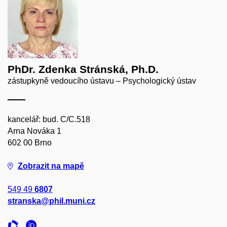
PhDr. Zdenka Stránská, Ph.D.
zástupkyně vedoucího ústavu – Psychologický ústav
kancelář: bud. C/C.518
Arna Nováka 1
602 00 Brno
Zobrazit na mapě
549 49
6807
stranska@phil.muni.cz