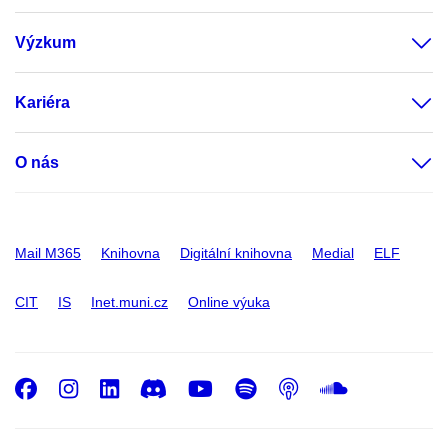
Výzkum
Kariéra
O nás
Mail M365
Knihovna
Digitální knihovna
Medial
ELF
CIT
IS
Inet.muni.cz
Online výuka
Facebook
Instagram
LinkedIn
Discord
Youtube
Spotify
Podcast
SoundC