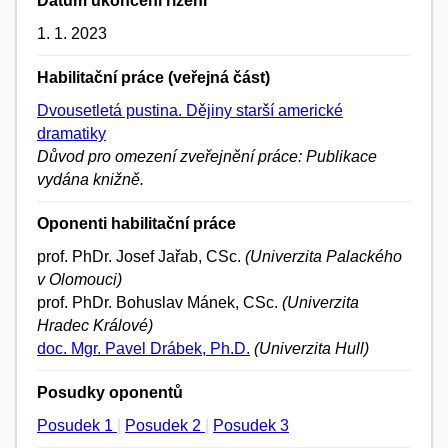
Datum ukončení řízení
1. 1. 2023
Habilitační práce (veřejná část)
Dvousetletá pustina. Dějiny starší americké
dramatiky
Důvod pro omezení zveřejnění práce: Publikace
vydána knižně.
Oponenti habilitační práce
prof. PhDr. Josef Jařab, CSc.
(Univerzita Palackého
v Olomouci)
prof. PhDr. Bohuslav Mánek, CSc.
(Univerzita
Hradec Králové)
doc. Mgr. Pavel Drábek, Ph.D.
(Univerzita Hull)
Posudky oponentů
Posudek 1
|
Posudek 2
|
Posudek 3