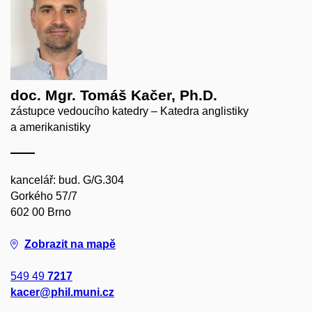
doc. Mgr. Tomáš Kačer, Ph.D.
zástupce vedoucího katedry – Katedra anglistiky
a amerikanistiky
kancelář: bud. G/G.304
Gorkého 57/7
602 00 Brno
Zobrazit na mapě
549 49
7217
kacer@phil.muni.cz