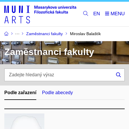
EN
Zaměstnanci fakulty
Miroslav Balaštík
Zaměstnanci fakulty
Zadejte
hledaný
Hle
výraz
Podle zařazení
Podle abecedy