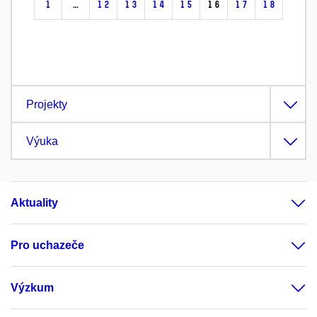
1
…
12
13
14
15
16
17
18
Projekty
Výuka
Aktuality
Pro uchazeče
Výzkum