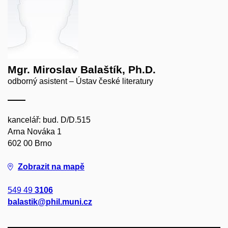
Mgr. Miroslav Balaštík, Ph.D.
odborný asistent – Ústav české literatury
kancelář: bud. D/D.515
Arna Nováka 1
602 00 Brno
Zobrazit na mapě
549 49
3106
balastik@phil.muni.cz