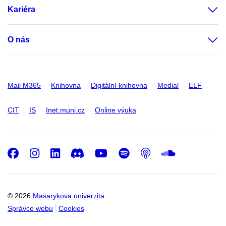
Kariéra
O nás
Mail M365
Knihovna
Digitální knihovna
Medial
ELF
CIT
IS
Inet.muni.cz
Online výuka
Facebook
Instagram
LinkedIn
Discord
Youtube
Spotify
Podcast
SoundC
© 2026
Masarykova univerzita
Správce webu
Cookies