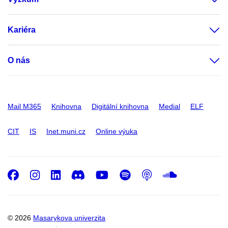
Kariéra
O nás
Mail M365
Knihovna
Digitální knihovna
Medial
ELF
CIT
IS
Inet.muni.cz
Online výuka
Facebook
Instagram
LinkedIn
Discord
Youtube
Spotify
Podcast
SoundC
© 2026
Masarykova univerzita