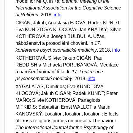
model for MFQ. In
7th biennial meeting of the
International Association for the Cognitive Science
of Religion
. 2018.
info
CIGÁN, Jakub; Anastasia EJOVA; Radek KUNDT;
Eva KUNDTOVÁ KLOCOVÁ; Jan KRÁTKÝ; Silvie
KOTHEROVÁ a Joseph BULBULIA. Úžas,
náboženství a prosociální chování. In
17.
konference psychosomatické medicíny
. 2018.
info
KOTHEROVÁ, Silvie; Jakub CIGÁN; Paul
REDDISH a Michaela PORUBANOVÁ. Meditace
a narušení vnímaní těla. In
17. konference
psychosomatické medicíny
. 2018.
info
XYGALATAS, Dimitrios; Eva KUNDTOVÁ
KLOCOVÁ; Jakub CIGÁN; Radek KUNDT; Peter
MAŇO; Silvie KOTHEROVÁ; Panagiotis
MITKIDIS; Sebastian Ernst WALLOT a Martin
KANOVSKÝ. Location, location, location : Effects
of cross-religious primes on prosocial behaviour.
The International Journal for the Psychology of