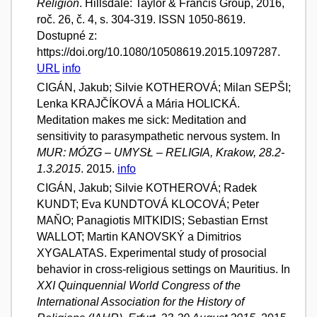
Religion
. Hillsdale: Taylor & Francis Group, 2016,
roč. 26, č. 4, s. 304-319. ISSN 1050-8619.
Dostupné z:
https://doi.org/10.1080/10508619.2015.1097287.
URL
info
CIGÁN, Jakub; Silvie KOTHEROVÁ; Milan SEPŠI;
Lenka KRAJČÍKOVÁ a Mária HOLICKÁ.
Meditation makes me sick: Meditation and
sensitivity to parasympathetic nervous system. In
MUR: MÓZG – UMYSŁ – RELIGIA, Krakow, 28.2-
1.3.2015
. 2015.
info
CIGÁN, Jakub; Silvie KOTHEROVÁ; Radek
KUNDT; Eva KUNDTOVÁ KLOCOVÁ; Peter
MAŇO; Panagiotis MITKIDIS; Sebastian Ernst
WALLOT; Martin KANOVSKÝ a Dimitrios
XYGALATAS. Experimental study of prosocial
behavior in cross-religious settings on Mauritius. In
XXI Quinquennial World Congress of the
International Association for the History of