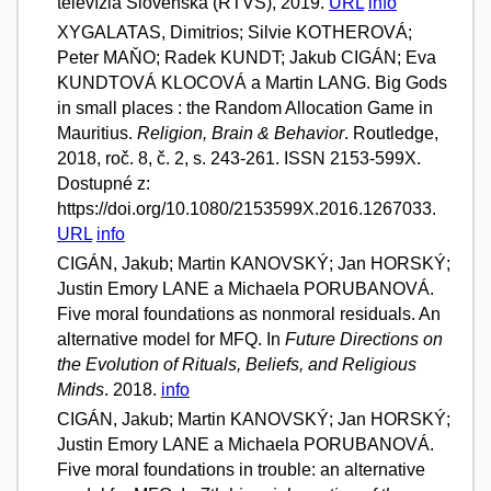
televízia Slovenska (RTVS), 2019.
URL
info
XYGALATAS, Dimitrios; Silvie KOTHEROVÁ;
Peter MAŇO; Radek KUNDT; Jakub CIGÁN; Eva
KUNDTOVÁ KLOCOVÁ a Martin LANG. Big Gods
in small places : the Random Allocation Game in
Mauritius.
Religion, Brain & Behavior
. Routledge,
2018, roč. 8, č. 2, s. 243-261. ISSN 2153-599X.
Dostupné z:
https://doi.org/10.1080/2153599X.2016.1267033.
URL
info
CIGÁN, Jakub; Martin KANOVSKÝ; Jan HORSKÝ;
Justin Emory LANE a Michaela PORUBANOVÁ.
Five moral foundations as nonmoral residuals. An
alternative model for MFQ. In
Future Directions on
the Evolution of Rituals, Beliefs, and Religious
Minds
. 2018.
info
CIGÁN, Jakub; Martin KANOVSKÝ; Jan HORSKÝ;
Justin Emory LANE a Michaela PORUBANOVÁ.
Five moral foundations in trouble: an alternative