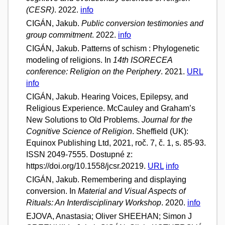
(CESR)
. 2022.
info
CIGÁN, Jakub.
Public conversion testimonies and
group commitment
. 2022.
info
CIGÁN, Jakub. Patterns of schism : Phylogenetic
modeling of religions. In
14th ISORECEA
conference: Religion on the Periphery
. 2021.
URL
info
CIGÁN, Jakub. Hearing Voices, Epilepsy, and
Religious Experience. McCauley and Graham’s
New Solutions to Old Problems.
Journal for the
Cognitive Science of Religion
. Sheffield (UK):
Equinox Publishing Ltd, 2021, roč. 7, č. 1, s. 85-93.
ISSN 2049-7555. Dostupné z:
https://doi.org/10.1558/jcsr.20219.
URL
info
CIGÁN, Jakub. Remembering and displaying
conversion. In
Material and Visual Aspects of
Rituals: An Interdisciplinary Workshop
. 2020.
info
EJOVA, Anastasia; Oliver SHEEHAN; Simon J