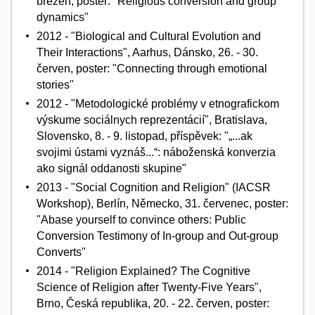
březen, poster: "Religious conversion and group
dynamics"
2012 - "Biological and Cultural Evolution and
Their Interactions", Aarhus, Dánsko, 26. - 30.
červen, poster: "Connecting through emotional
stories"
2012 - "Metodologické problémy v etnografickom
výskume sociálnych reprezentácií", Bratislava,
Slovensko, 8. - 9. listopad, příspěvek: "„...ak
svojimi ústami vyznáš...“: náboženská konverzia
ako signál oddanosti skupine"
2013 - "Social Cognition and Religion" (IACSR
Workshop), Berlín, Německo, 31. červenec, poster:
"Abase yourself to convince others: Public
Conversion Testimony of In-group and Out-group
Converts"
2014 - "Religion Explained? The Cognitive
Science of Religion after Twenty-Five Years",
Brno, Česká republika, 20. - 22. červen, poster: