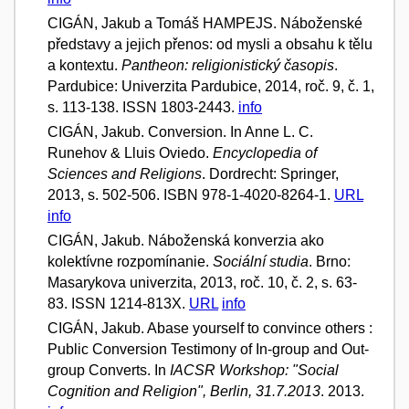
CIGÁN, Jakub a Tomáš HAMPEJS. Náboženské
představy a jejich přenos: od mysli a obsahu k tělu
a kontextu.
Pantheon: religionistický časopis
.
Pardubice: Univerzita Pardubice, 2014, roč. 9, č. 1,
s. 113-138. ISSN 1803-2443.
info
CIGÁN, Jakub. Conversion. In Anne L. C.
Runehov & Lluis Oviedo.
Encyclopedia of
Sciences and Religions
. Dordrecht: Springer,
2013, s. 502-506. ISBN 978-1-4020-8264-1.
URL
info
CIGÁN, Jakub. Náboženská konverzia ako
kolektívne rozpomínanie.
Sociální studia
. Brno:
Masarykova univerzita, 2013, roč. 10, č. 2, s. 63-
83. ISSN 1214-813X.
URL
info
CIGÁN, Jakub. Abase yourself to convince others :
Public Conversion Testimony of In-group and Out-
group Converts. In
IACSR Workshop: "Social
Cognition and Religion", Berlin, 31.7.2013
. 2013.