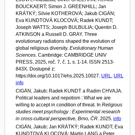
BOUCKAERT; Simon J. GREENHILL; Jan
KRÁTKÝ; Silvie KOTHEROVÁ; Jakub CIGÁN;
Eva KUNDTOVÁ KLOCOVÁ; Radek KUNDT;
Joseph WATTS; Joseph BULBULIA; Quentin D.
ATKINSON a Russell D. GRAY. Three
evolutionary radiations shaped the evolution of
global religious diversity.
Evolutionary Human
Sciences
. Cambridge: CAMBRIDGE UNIV
PRESS, 2025, roč. 7, č. 1, s. 1-14. ISSN 2513-
843X. Dostupné z:
https://doi.org/10.1017/ehs.2025.10027.
URL
,
URL
info
CIGÁN, Jakub; Radek KUNDT a Radim CHVAJA.
Political leaders and nepotism : What we are
willing to accept in condition of threat. In
Religious
studies meet psychology : Experimental research
in cross-cultural perspective, Brno, ČR
. 2025.
info
CIGÁN, Jakub; Jan KRÁTKÝ; Radek KUNDT; Eva
KUNDTOVÁ KLOCOVÁ; Martin LANG a Peter