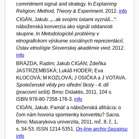
commitment signal and strategy. In
Explaining
Religion: Method, Theory & Experiment
. 2012.
info
CIGÁN, Jakub. „...ak svojimi ústami vyznáš...“:
náboženská konverzia ako signál oddanosti
skupine. In
Metodologické problémy v
etnografickom výskume sociálnych reprezentácií,
Ústav etnológie Slovenskej akadémie vied
. 2012.
info
BRÁZDA, Radim; Jakub CIGÁN; Zdeňka
JASTRZEMBSKÁ; Lukáš HODER; Eva
KLOCOVÁ; M KOZLOVÁ; J OSIČKA a J VOTAVA.
Společenské vědy pro střední školy - 4. díl
(pracovní sešit)
. Brno: Didaktis, 2011, 104 s.
ISBN 978-80-7358-176-3.
info
CIGÁN, Jakub. Pamäť a náboženská afiliácia: o
čom nám hovoria spomienky konvertitu?
Sacra
.
Brno: Masarykova univerzita, 2011, roč. 8, č. 1,
s. 34-53. ISSN 1214-5351.
On-line archiv časopisu
info