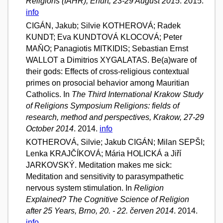
Religions (IAHR), Erfurt, 23-29 August 2015
. 2015.
info
CIGÁN, Jakub; Silvie KOTHEROVÁ; Radek
KUNDT; Eva KUNDTOVÁ KLOCOVÁ; Peter
MAŇO; Panagiotis MITKIDIS; Sebastian Ernst
WALLOT a Dimitrios XYGALATAS. Be(a)ware of
their gods: Effects of cross-religious contextual
primes on prosocial behavior among Mauritian
Catholics. In
The Third International Krakow Study
of Religions Symposium Religions: fields of
research, method and perspectives, Krakow, 27-29
October 2014
. 2014.
info
KOTHEROVÁ, Silvie; Jakub CIGÁN; Milan SEPŠI;
Lenka KRAJČÍKOVÁ; Mária HOLICKÁ a Jiří
JARKOVSKÝ. Meditation makes me sick:
Meditation and sensitivity to parasympathetic
nervous system stimulation. In
Religion
Explained? The Cognitive Science of Religion
after 25 Years, Brno, 20. - 22. červen 2014
. 2014.
info