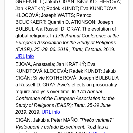
GREENHILL; Jakub CIGÁN; Silvie KOTHEROVÁ;
Jan KRÁTKÝ; Radek KUNDT; Eva KUNDTOVÁ
KLOCOVÁ; Joseph WATTS; Remco
BOUCKAERT; Quentin D. ATKINSON; Joseph
BULBULIA a Russell D. GRAY. The evolution of
global religions. In
17th Annual Conference of the
European Association for the Study of Religions
(EASR), 25.-29. 06. 2019 , Tartu, Estonia
. 2019.
URL
info
EJOVA, Anastasia; Jan KRÁTKÝ; Eva
KUNDTOVÁ KLOCOVÁ; Radek KUNDT; Jakub
CIGÁN; Silvie KOTHEROVÁ; Joseph BULBULIA
a Russell D. GRAY. Awe’s effects on prosociality
require analysis over time. In
17th Annual
Conference of the European Association for the
Study of Religions (EASR); Tartu, 25-29 June
2019
. 2019.
URL
info
CIGÁN, Jakub a Peter MAŇO.
"Prečo veríme?"
Vystoupení v pořadu Experiment
. Rozhlas a