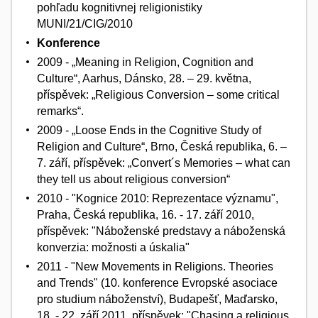
pohľadu kognitivnej religionistiky
MUNI/21/CIG/2010
Konference
2009 - „Meaning in Religion, Cognition and
Culture“, Aarhus, Dánsko, 28. – 29. května,
příspěvek: „Religious Conversion – some critical
remarks“.
2009 - „Loose Ends in the Cognitive Study of
Religion and Culture“, Brno, Česká republika, 6. –
7. září, příspěvek: „Convert´s Memories – what can
they tell us about religious conversion“
2010 - "Kognice 2010: Reprezentace významu",
Praha, Česká republika, 16. - 17. září 2010,
příspěvek: "Náboženské predstavy a náboženská
konverzia: možnosti a úskalia"
2011 - "New Movements in Religions. Theories
and Trends" (10. konference Evropské asociace
pro studium náboženství), Budapešť, Maďarsko,
18. - 22. září 2011, příspěvek: "Chasing a religious