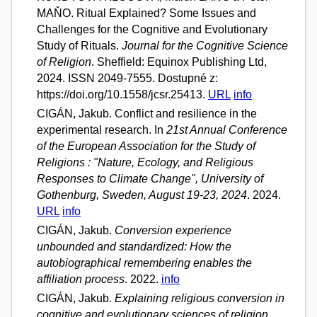
MAŇO. Ritual Explained? Some Issues and
Challenges for the Cognitive and Evolutionary
Study of Rituals.
Journal for the Cognitive Science
of Religion
. Sheffield: Equinox Publishing Ltd,
2024. ISSN 2049-7555. Dostupné z:
https://doi.org/10.1558/jcsr.25413.
URL
info
CIGÁN, Jakub. Conflict and resilience in the
experimental research. In
21st Annual Conference
of the European Association for the Study of
Religions : "Nature, Ecology, and Religious
Responses to Climate Change", University of
Gothenburg, Sweden, August 19-23, 2024
. 2024.
URL
info
CIGÁN, Jakub.
Conversion experience
unbounded and standardized: How the
autobiographical remembering enables the
affiliation process
. 2022.
info
CIGÁN, Jakub.
Explaining religious conversion in
cognitive and evolutionary sciences of religion