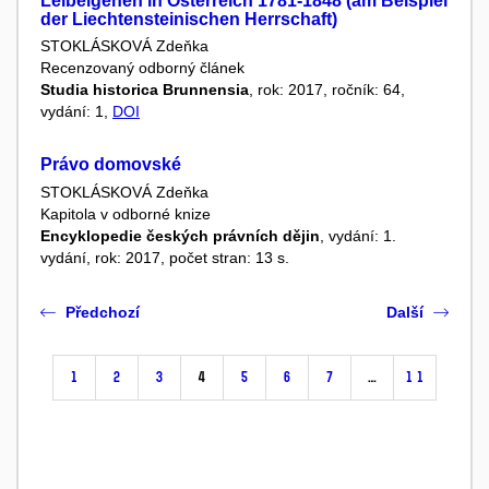
Leibeigenen in Österreich 1781-1848 (am Beispiel
der Liechtensteinischen Herrschaft)
STOKLÁSKOVÁ Zdeňka
Recenzovaný odborný článek
Studia historica Brunnensia
, rok: 2017, ročník: 64,
vydání: 1,
DOI
Právo domovské
STOKLÁSKOVÁ Zdeňka
Kapitola v odborné knize
Encyklopedie českých právních dějin
, vydání: 1.
vydání, rok: 2017, počet stran: 13 s.
Předchozí
Další
1
2
3
4
5
6
7
…
11