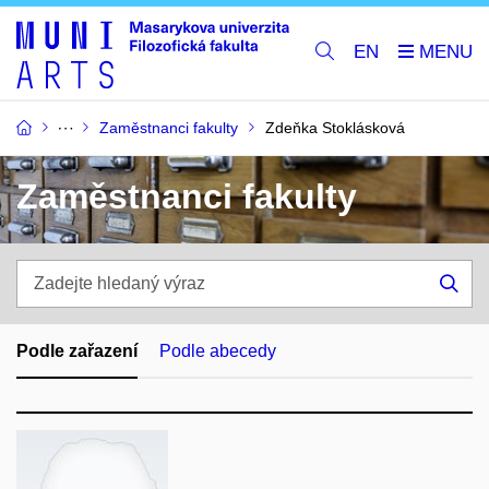
EN
Zaměstnanci fakulty
Zdeňka Stoklásková
Zaměstnanci fakulty
Zadejte
hledaný
Hle
výraz
Podle zařazení
Podle abecedy