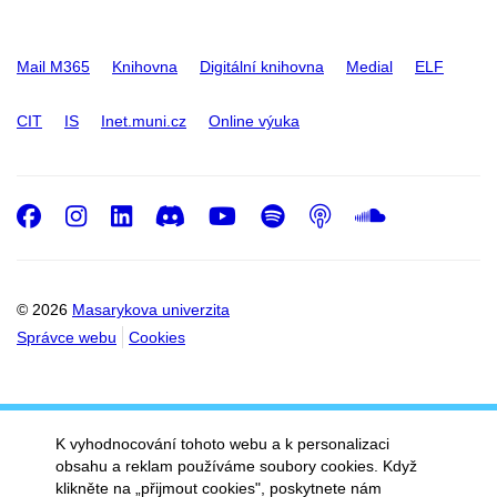
Mail M365
Knihovna
Digitální knihovna
Medial
ELF
CIT
IS
Inet.muni.cz
Online výuka
Facebook
Instagram
LinkedIn
Discord
Youtube
Spotify
Podcast
SoundC
© 2026
Masarykova univerzita
Správce webu
Cookies
K vyhodnocování tohoto webu a k personalizaci
obsahu a reklam používáme soubory cookies. Když
klikněte na „přijmout cookies", poskytnete nám