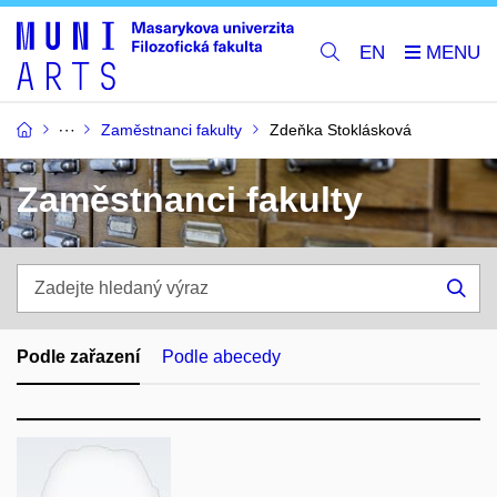
EN
Zaměstnanci fakulty
Zdeňka Stoklásková
Zaměstnanci fakulty
Zadejte
hledaný
Hle
výraz
Podle zařazení
Podle abecedy