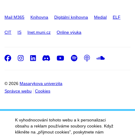
Mail M365
Knihovna
Digitální knihovna
Medial
ELF
CIT
IS
Inet.muni.cz
Online výuka
Facebook
Instagram
LinkedIn
Discord
Youtube
Spotify
Podcast
SoundC
© 2026
Masarykova univerzita
Správce webu
Cookies
K vyhodnocování tohoto webu a k personalizaci
obsahu a reklam používáme soubory cookies. Když
klikněte na „přijmout cookies", poskytnete nám