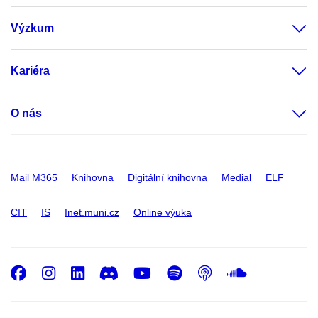
Výzkum
Kariéra
O nás
Mail M365
Knihovna
Digitální knihovna
Medial
ELF
CIT
IS
Inet.muni.cz
Online výuka
Facebook
Instagram
LinkedIn
Discord
Youtube
Spotify
Podcast
SoundC