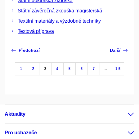
Státní doktorská zkouška
Státní závěrečná zkouška magisterská
Textilní materiály a výzdobné techniky
Textová příprava
Předchozí
Další
1
2
3
4
5
6
7
…
16
Aktuality
Pro uchazeče