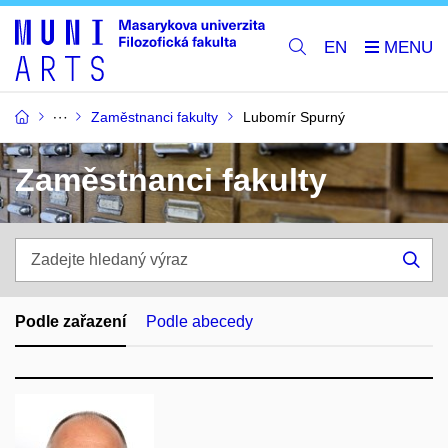
EN
Zaměstnanci fakulty
Lubomír Spurný
Zaměstnanci fakulty
Zadejte
hledaný
Hle
výraz
Podle zařazení
Podle abecedy