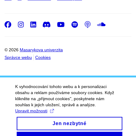
Facebook
Instagram
LinkedIn
Discord
Youtube
Spotify
Podcast
SoundC
© 2026
Masarykova univerzita
Správce webu
Cookies
K vyhodnocování tohoto webu a k personalizaci
obsahu a reklam používáme soubory cookies. Když
klikněte na „přijmout cookies", poskytnete nám
souhlas k jejich uložení, správě a analýze.
Upravit možnosti
Jen nezbytné