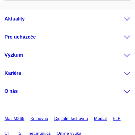
Aktuality
Pro uchazeče
Výzkum
Kariéra
O nás
Mail M365
Knihovna
Digitální knihovna
Medial
ELF
CIT
IS
Inet.muni.cz
Online výuka