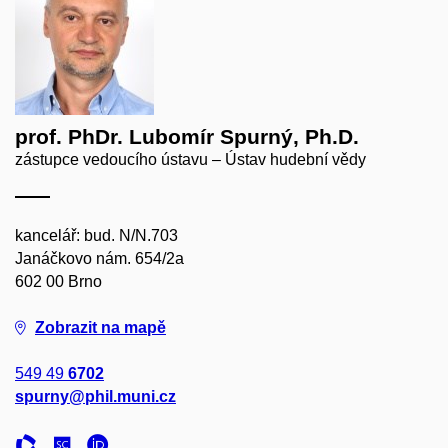
prof. PhDr. Lubomír Spurný, Ph.D.
zástupce vedoucího ústavu – Ústav hudební vědy
kancelář: bud. N/N.703
Janáčkovo nám. 654/2a
602 00 Brno
Zobrazit na mapě
549 49
6702
spurny@phil.muni.cz