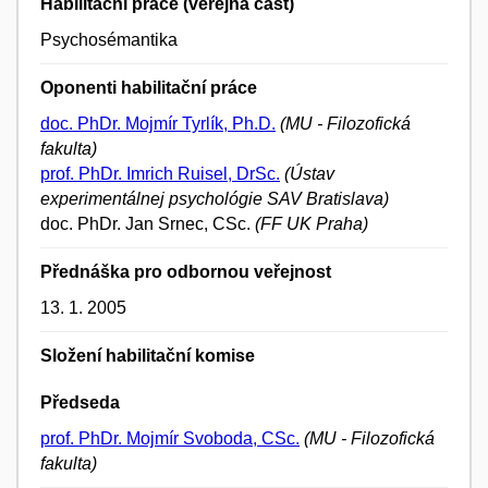
Habilitační práce (veřejná část)
Psychosémantika
Oponenti habilitační práce
doc. PhDr. Mojmír Tyrlík, Ph.D.
(MU - Filozofická
fakulta)
prof. PhDr. Imrich Ruisel, DrSc.
(Ústav
experimentálnej psychológie SAV Bratislava)
doc. PhDr. Jan Srnec, CSc.
(FF UK Praha)
Přednáška pro odbornou veřejnost
13. 1. 2005
Složení habilitační komise
Předseda
prof. PhDr. Mojmír Svoboda, CSc.
(MU - Filozofická
fakulta)