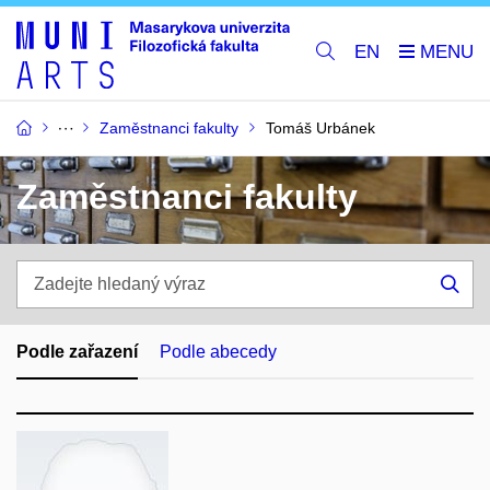
EN
Zaměstnanci fakulty
Tomáš Urbánek
Zaměstnanci fakulty
Zadejte
hledaný
Hle
výraz
Podle zařazení
Podle abecedy