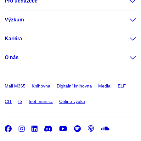
Pro uchazeče
Výzkum
Kariéra
O nás
Mail M365
Knihovna
Digitální knihovna
Medial
ELF
CIT
IS
Inet.muni.cz
Online výuka
Facebook
Instagram
LinkedIn
Discord
Youtube
Spotify
Podcast
SoundC