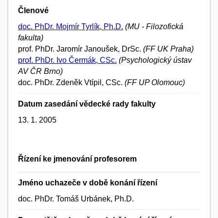
Členové
doc. PhDr. Mojmír Tyrlík, Ph.D.
(MU - Filozofická
fakulta)
prof. PhDr. Jaromír Janoušek, DrSc.
(FF UK Praha)
prof. PhDr. Ivo Čermák, CSc.
(Psychologický ústav
AV ČR Brno)
doc. PhDr. Zdeněk Vtípil, CSc.
(FF UP Olomouc)
Datum zasedání vědecké rady fakulty
13. 1. 2005
Řízení ke jmenování profesorem
Jméno uchazeče v době konání řízení
doc. PhDr. Tomáš Urbánek, Ph.D.