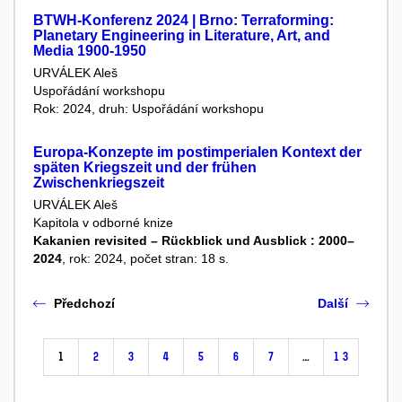
BTWH-Konferenz 2024 | Brno: Terraforming:
Planetary Engineering in Literature, Art, and
Media 1900-1950
URVÁLEK Aleš
Uspořádání workshopu
Rok: 2024, druh: Uspořádání workshopu
Europa-Konzepte im postimperialen Kontext der
späten Kriegszeit und der frühen
Zwischenkriegszeit
URVÁLEK Aleš
Kapitola v odborné knize
Kakanien revisited – Rückblick und Ausblick : 2000–
2024
, rok: 2024, počet stran: 18 s.
Předchozí
Další
1
2
3
4
5
6
7
…
13