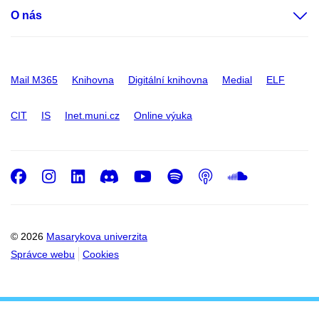
O nás
Mail M365
Knihovna
Digitální knihovna
Medial
ELF
CIT
IS
Inet.muni.cz
Online výuka
Facebook
Instagram
LinkedIn
Discord
Youtube
Spotify
Podcast
SoundC
© 2026
Masarykova univerzita
Správce webu
Cookies