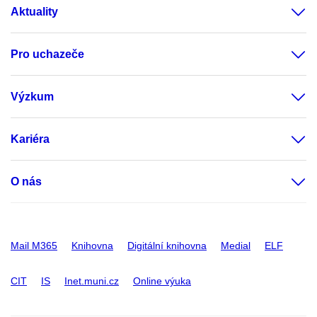
Aktuality
Pro uchazeče
Výzkum
Kariéra
O nás
Mail M365
Knihovna
Digitální knihovna
Medial
ELF
CIT
IS
Inet.muni.cz
Online výuka