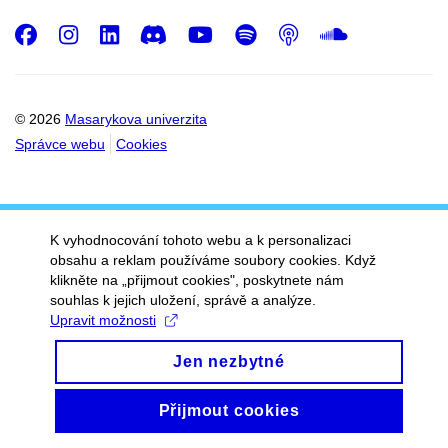
Facebook
Instagram
LinkedIn
Discord
Youtube
Spotify
Podcast
SoundC
© 2026
Masarykova univerzita
Správce webu
Cookies
K vyhodnocování tohoto webu a k personalizaci
obsahu a reklam používáme soubory cookies. Když
klikněte na „přijmout cookies", poskytnete nám
souhlas k jejich uložení, správě a analýze.
Upravit možnosti
Jen nezbytné
Přijmout cookies