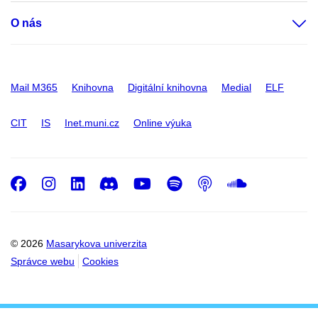
O nás
Mail M365
Knihovna
Digitální knihovna
Medial
ELF
CIT
IS
Inet.muni.cz
Online výuka
Facebook
Instagram
LinkedIn
Discord
Youtube
Spotify
Podcast
SoundC
© 2026
Masarykova univerzita
Správce webu
Cookies