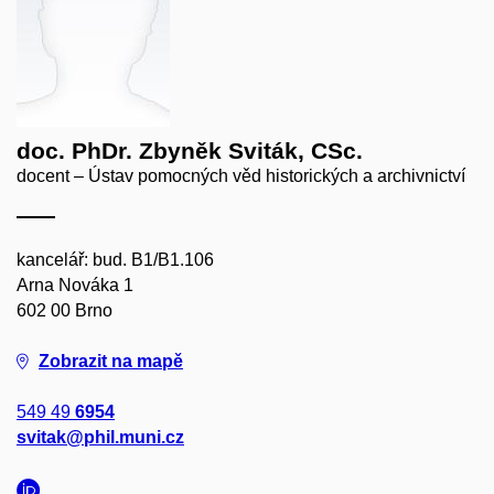
doc. PhDr. Zbyněk Sviták, CSc.
docent – Ústav pomocných věd historických a archivnictví
kancelář: bud. B1/B1.106
Arna Nováka 1
602 00 Brno
Zobrazit na mapě
549 49
6954
svitak@phil.muni.cz