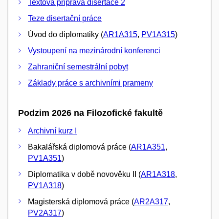
Textová příprava disertace 2
Teze disertační práce
Úvod do diplomatiky (
AR1A315
,
PV1A315
)
Vystoupení na mezinárodní konferenci
Zahraniční semestrální pobyt
Základy práce s archivními prameny
Podzim 2026 na Filozofické fakultě
Archivní kurz I
Bakalářská diplomová práce (
AR1A351
,
PV1A351
)
Diplomatika v době novověku II (
AR1A318
,
PV1A318
)
Magisterská diplomová práce (
AR2A317
,
PV2A317
)