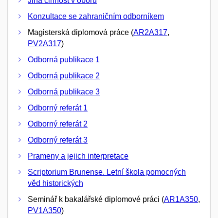
Jiná činnost v oboru
Konzultace se zahraničním odborníkem
Magisterská diplomová práce (
AR2A317
,
PV2A317
)
Odborná publikace 1
Odborná publikace 2
Odborná publikace 3
Odborný referát 1
Odborný referát 2
Odborný referát 3
Prameny a jejich interpretace
Scriptorium Brunense. Letní škola pomocných
věd historických
Seminář k bakalářské diplomové práci (
AR1A350
,
PV1A350
)