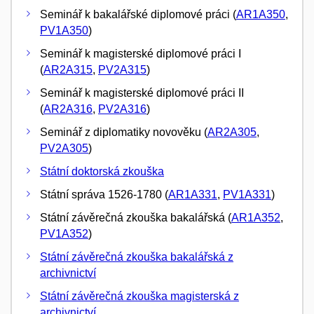
Seminář k bakalářské diplomové práci (
AR1A350
,
PV1A350
)
Seminář k magisterské diplomové práci I
(
AR2A315
,
PV2A315
)
Seminář k magisterské diplomové práci II
(
AR2A316
,
PV2A316
)
Seminář z diplomatiky novověku (
AR2A305
,
PV2A305
)
Státní doktorská zkouška
Státní správa 1526-1780 (
AR1A331
,
PV1A331
)
Státní závěrečná zkouška bakalářská (
AR1A352
,
PV1A352
)
Státní závěrečná zkouška bakalářská z
archivnictví
Státní závěrečná zkouška magisterská z
archivnictví