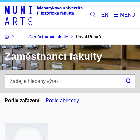
EN
Zaměstnanci fakulty
Pavel Přibáň
Zaměstnanci fakulty
Zadejte
hledaný
Hle
výraz
Podle zařazení
Podle abecedy