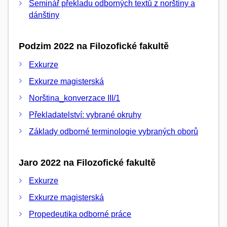
Seminář překladu odborných textů z norštiny a
dánštiny
Podzim 2022 na Filozofické fakultě
Exkurze
Exkurze magisterská
Norština_konverzace III/1
Překladatelství: vybrané okruhy
Základy odborné terminologie vybraných oborů
Jaro 2022 na Filozofické fakultě
Exkurze
Exkurze magisterská
Propedeutika odborné práce