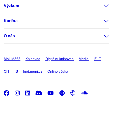
Výzkum
Kariéra
O nás
Mail M365
Knihovna
Digitální knihovna
Medial
ELF
CIT
IS
Inet.muni.cz
Online výuka
Facebook
Instagram
LinkedIn
Discord
Youtube
Spotify
Podcast
SoundC