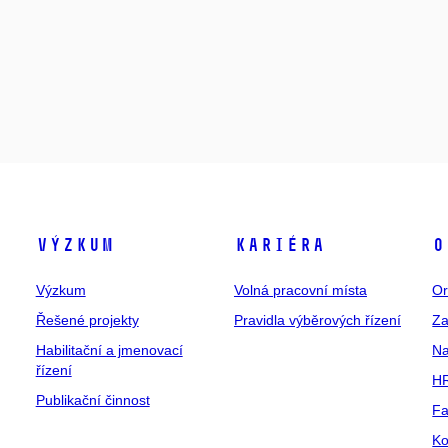
Výzkum
Kariéra
O
Výzkum
Volná pracovní místa
Or
Řešené projekty
Pravidla výběrových řízení
Za
Habilitační a jmenovací
Na
řízení
HR
Publikační činnost
Fa
Ko