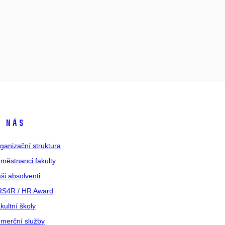
 nás
ganizační struktura
městnanci fakulty
ši absolventi
S4R / HR Award
kultní školy
merční služby