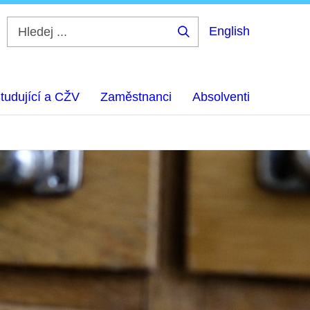
English
Hledej
...
tudující a CŽV
Zaměstnanci
Absolventi