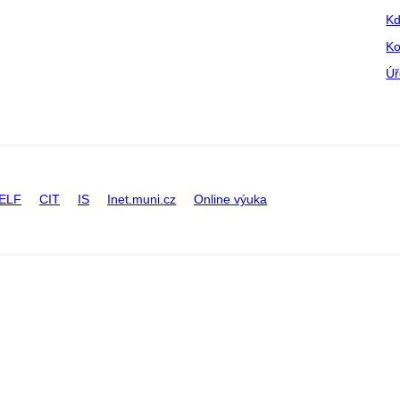
Kd
Ko
Úř
ELF
CIT
IS
Inet.muni.cz
Online výuka