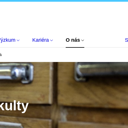
Výzkum
Kariéra
O nás
S
á
kulty