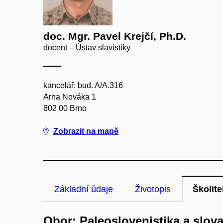
doc. Mgr. Pavel Krejčí, Ph.D.
docent – Ústav slavistiky
kancelář: bud. A/A.316
Arna Nováka 1
602 00 Brno
Zobrazit na mapě
Základní údaje
Životopis
Školite
Obor: Paleoslovenistika a slov