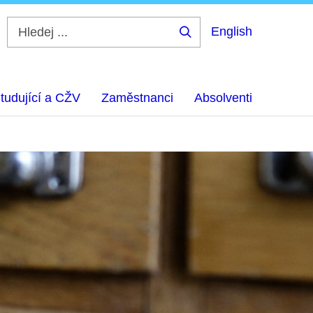
English
Hledej
...
tudující a CŽV
Zaměstnanci
Absolventi