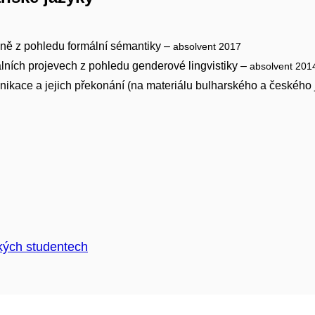
ině z pohledu formální sémantiky –
absolvent 2017
ních projevech z pohledu genderové lingvistiky –
absolvent 201
ikace a jejich překonání (na materiálu bulharského a českého
kých studentech