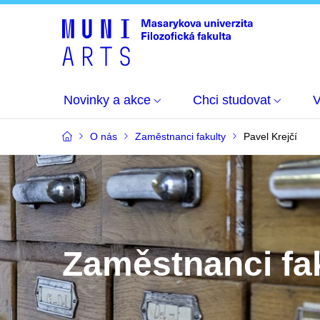
Novinky a akce
Chci studovat
O nás
Zaměstnanci fakulty
Pavel Krejčí
Zaměstnanci fa