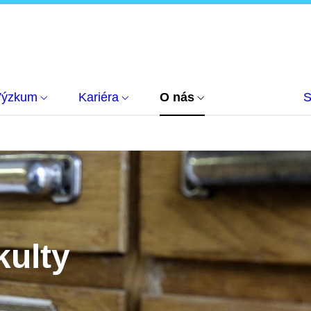
Výzkum
Kariéra
O nás
S
kulty