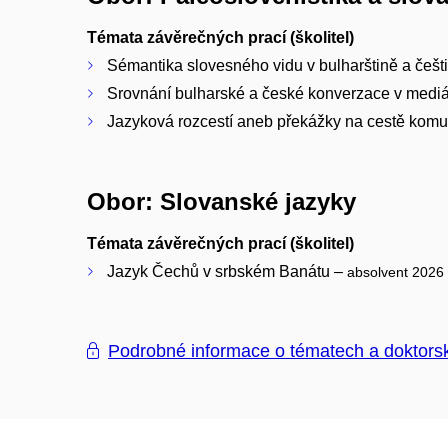
Témata závěrečných prací (školitel)
Sémantika slovesného vidu v bulharštině a češt
Srovnání bulharské a české konverzace v mediál
Jazyková rozcestí aneb překážky na cestě komun
Obor: Slovanské jazyky
Témata závěrečných prací (školitel)
Jazyk Čechů v srbském Banátu –
absolvent 2026
Podrobné informace o tématech a doktors