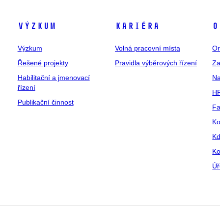
Výzkum
Kariéra
O
Výzkum
Volná pracovní místa
Or
Řešené projekty
Pravidla výběrových řízení
Za
Habilitační a jmenovací
Na
řízení
HR
Publikační činnost
Fa
Ko
Kd
Ko
Úř