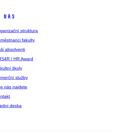
 nás
ganizační struktura
městnanci fakulty
ši absolventi
S4R / HR Award
kultní školy
merční služby
e nás najdete
ntakt
ední deska