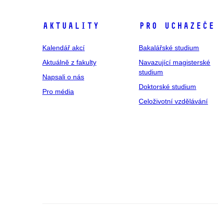
Aktuality
Pro uchazeče
Kalendář akcí
Bakalářské studium
Aktuálně z fakulty
Navazující magisterské
studium
Napsali o nás
Doktorské studium
Pro média
Celoživotní vzdělávání