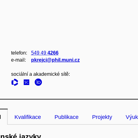
telefon:
549 49
4266
e‑mail:
pkrejci@phil.muni.cz
sociální a akademické sítě:
l
Kvalifikace
Publikace
Projekty
Výuk
anské jazyky