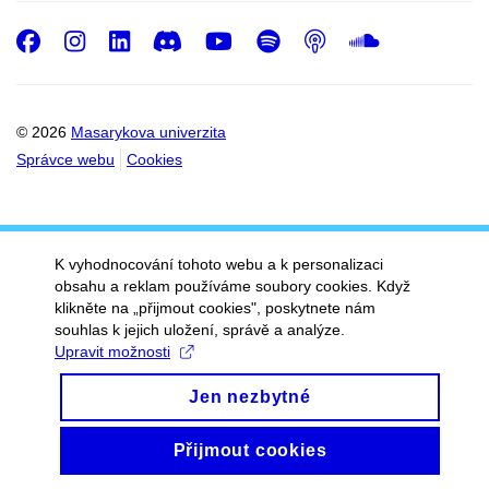
Facebook
Instagram
LinkedIn
Discord
Youtube
Spotify
Podcast
SoundC
© 2026
Masarykova univerzita
Správce webu
Cookies
K vyhodnocování tohoto webu a k personalizaci
obsahu a reklam používáme soubory cookies. Když
klikněte na „přijmout cookies", poskytnete nám
souhlas k jejich uložení, správě a analýze.
Upravit možnosti
Jen nezbytné
Přijmout cookies