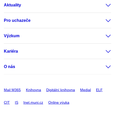
Aktuality
Pro uchazeče
Výzkum
Kariéra
O nás
Mail M365
Knihovna
Digitální knihovna
Medial
ELF
CIT
IS
Inet.muni.cz
Online výuka