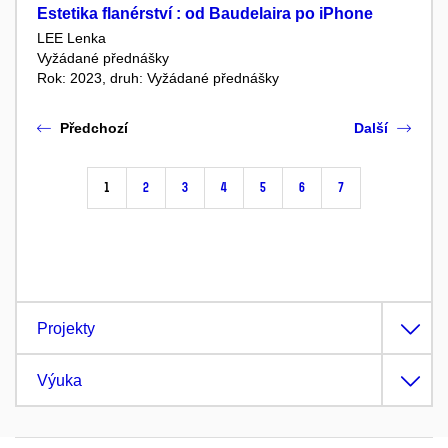
Estetika flanérství : od Baudelaira po iPhone
LEE Lenka
Vyžádané přednášky
Rok: 2023, druh: Vyžádané přednášky
Předchozí
Další
1
2
3
4
5
6
7
Projekty
Výuka