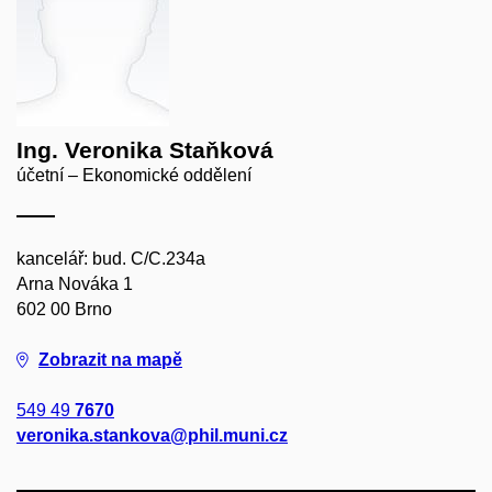
Ing. Veronika Staňková
účetní – Ekonomické oddělení
kancelář: bud. C/C.234a
Arna Nováka 1
602 00 Brno
Zobrazit na mapě
549 49
7670
veronika.stankova@phil.muni.cz