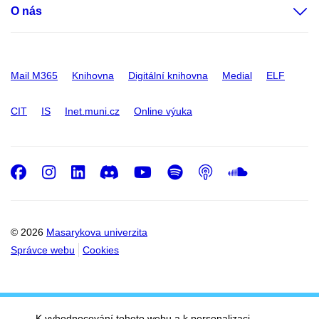
O nás
Mail M365
Knihovna
Digitální knihovna
Medial
ELF
CIT
IS
Inet.muni.cz
Online výuka
Facebook
Instagram
LinkedIn
Discord
Youtube
Spotify
Podcast
SoundC
© 2026
Masarykova univerzita
Správce webu
Cookies
K vyhodnocování tohoto webu a k personalizaci