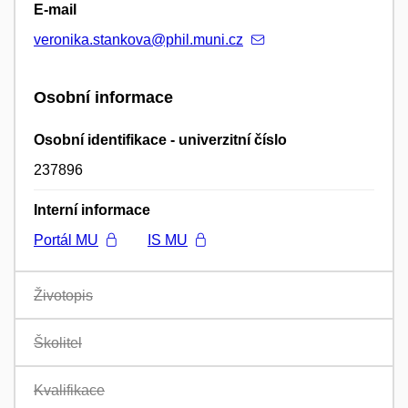
E-mail
veronika.stankova@phil.muni.cz
Osobní informace
Osobní identifikace - univerzitní číslo
237896
Interní informace
Portál MU
IS MU
Životopis
Školitel
Kvalifikace