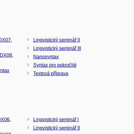
DX07
,
Lingvistický seminář II
Lingvistický seminář III
DX08
,
Nanosyntax
Syntax pro pokročilé
yntax
Textová příprava
DX06
,
Lingvistický seminář I
Lingvistický seminář II