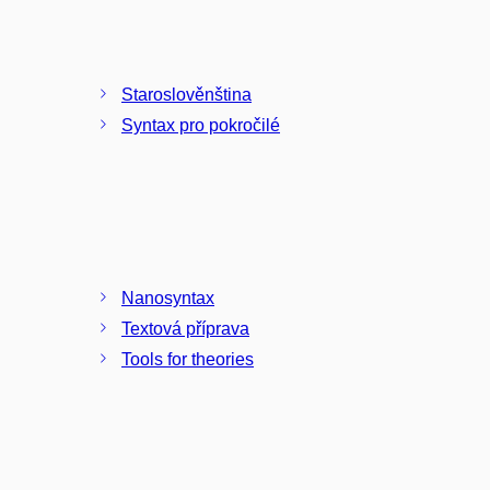
Staroslověnština
Syntax pro pokročilé
Nanosyntax
Textová příprava
Tools for theories