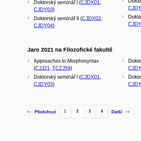
Dokto
Doktorský seminář I (
CJDX01
,
CJDY
CJDY03
)
Dokto
Doktorský seminář II (
CJDX02
,
CJDY
CJDY04
)
Jaro 2021 na Filozofické fakultě
Approaches to Morphosyntax
Dokto
(
CJJ21
,
TCZJ59
)
CJDY
Doktorský seminář I (
CJDX01
,
Doktor
CJDY03
)
CJDY
1
2
3
4
Předchozí
Další