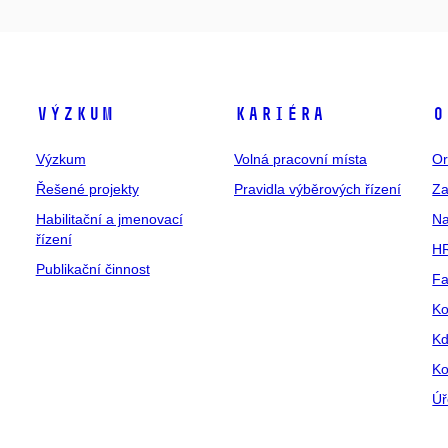
Výzkum
Kariéra
O
Výzkum
Volná pracovní místa
Or
Řešené projekty
Pravidla výběrových řízení
Za
Habilitační a jmenovací
Na
řízení
HR
Publikační činnost
Fa
Ko
Kd
Ko
Úř