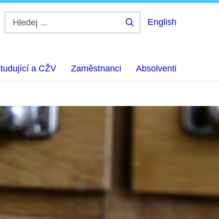
English
Hledej
...
tudující a CŽV
Zaměstnanci
Absolventi