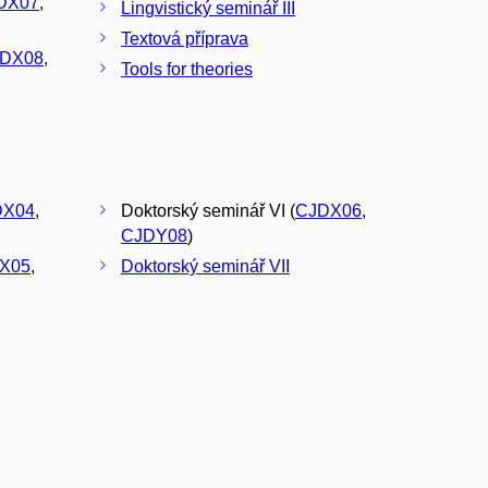
DX07
,
Lingvistický seminář III
Textová příprava
DX08
,
Tools for theories
DX04
,
Doktorský seminář VI (
CJDX06
,
CJDY08
)
X05
,
Doktorský seminář VII