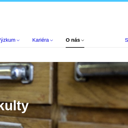
Výzkum
Kariéra
O nás
S
kulty