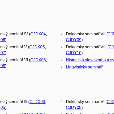
rský seminář IV (
CJDX04
,
Doktorský seminář VII (
CJ
06
)
CJDY09
)
rský seminář V (
CJDX05
,
Doktorský seminář VIII (
CJ
07
)
CJDY10
)
rský seminář VI (
CJDX06
,
Historická slovotvorba a s
08
)
Lingvistický seminář I
ský seminář III (
CJDX03
,
Doktorský seminář VI (
CJ
05
)
CJDY08
)