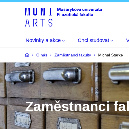
Novinky a akce
Chci studovat
O nás
Zaměstnanci fakulty
Michal Starke
Zaměstnanci fa