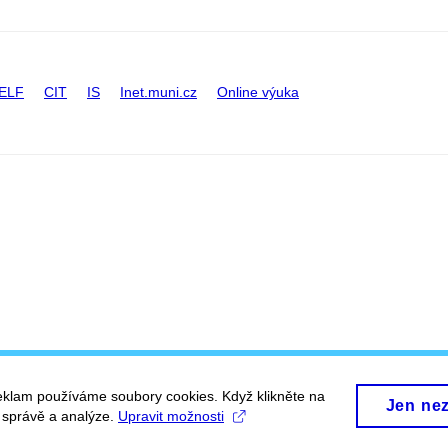
ELF
CIT
IS
Inet.muni.cz
Online výuka
eklam používáme soubory cookies. Když klikněte na
Jen ne
, správě a analýze.
Upravit možnosti