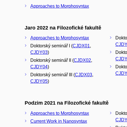
Approaches to Morphosyntax
Jaro 2022 na Filozofické fakultě
Approaches to Morphosyntax
Dokto
CJDY
Doktorský seminář I (
CJDX01
,
CJDY03
)
Dokto
CJDY
Doktorský seminář II (
CJDX02
,
CJDY04
)
Dokto
CJDY
Doktorský seminář III (
CJDX03
,
CJDY05
)
Podzim 2021 na Filozofické fakultě
Approaches to Morphosyntax
Doktor
CJDY
Current Work in Nanosyntax