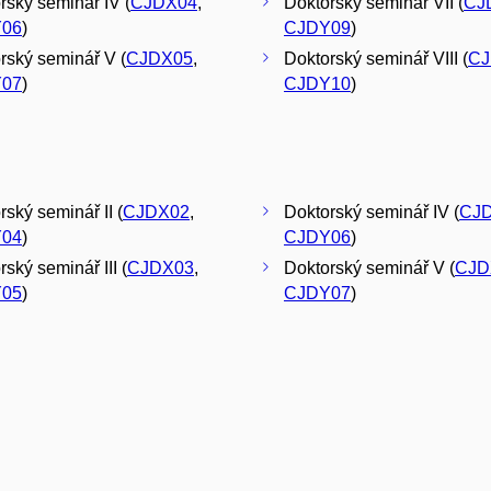
rský seminář IV (
CJDX04
,
Doktorský seminář VII (
CJ
06
)
CJDY09
)
rský seminář V (
CJDX05
,
Doktorský seminář VIII (
CJ
07
)
CJDY10
)
rský seminář II (
CJDX02
,
Doktorský seminář IV (
CJ
04
)
CJDY06
)
ský seminář III (
CJDX03
,
Doktorský seminář V (
CJD
05
)
CJDY07
)