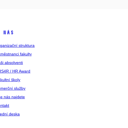
 nás
ganizační struktura
městnanci fakulty
ši absolventi
S4R / HR Award
kultní školy
merční služby
e nás najdete
ntakt
ední deska