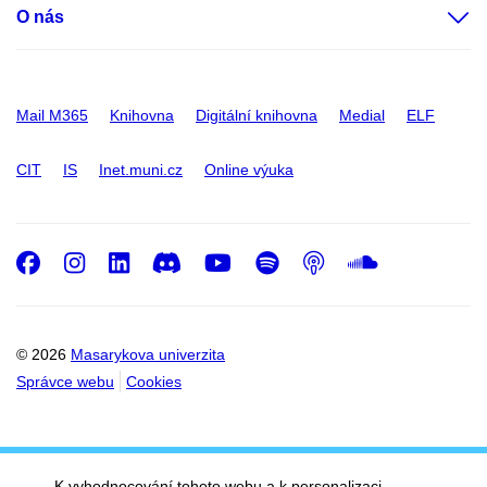
O nás
Mail M365
Knihovna
Digitální knihovna
Medial
ELF
CIT
IS
Inet.muni.cz
Online výuka
Facebook
Instagram
LinkedIn
Discord
Youtube
Spotify
Podcast
SoundC
© 2026
Masarykova univerzita
Správce webu
Cookies
K vyhodnocování tohoto webu a k personalizaci