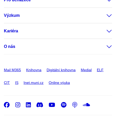
Výzkum
Kariéra
O nás
Mail M365
Knihovna
Digitální knihovna
Medial
ELF
CIT
IS
Inet.muni.cz
Online výuka
Facebook
Instagram
LinkedIn
Discord
Youtube
Spotify
Podcast
SoundC