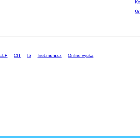
Ko
Úř
ELF
CIT
IS
Inet.muni.cz
Online výuka