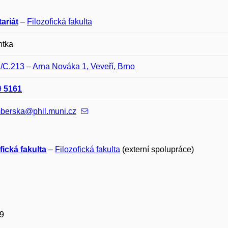
ariát
–
Filozofická fakulta
ntka
C/C.213
–
Arna Nováka 1, Veveří, Brno
9
5161
berska@phil.muni.cz
fická fakulta
–
Filozofická fakulta
(externí spolupráce)
9