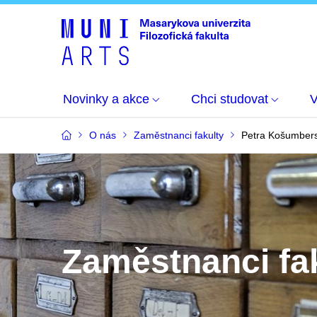
Novinky a akce
Chci studovat
O nás
Zaměstnanci fakulty
Petra Košumber
Zaměstnanci fa