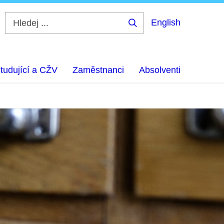
English
Hledej
...
tudující a CŽV
Zaměstnanci
Absolventi