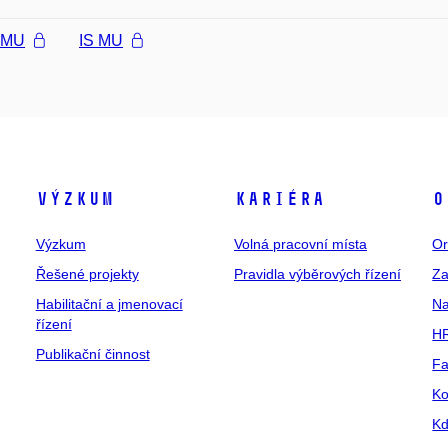
l MU
IS MU
Výzkum
Kariéra
O
Výzkum
Volná pracovní místa
Or
Řešené projekty
Pravidla výběrových řízení
Za
Habilitační a jmenovací
Na
řízení
HR
Publikační činnost
Fa
Ko
Kd