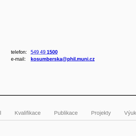
telefon:
549 49
1500
e‑mail:
kosumberska@phil.muni.cz
l
Kvalifikace
Publikace
Projekty
Výu