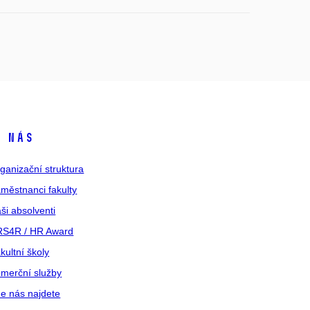
 nás
ganizační struktura
městnanci fakulty
ši absolventi
S4R / HR Award
kultní školy
merční služby
e nás najdete