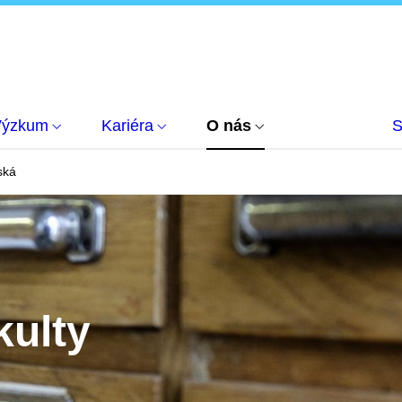
Výzkum
Kariéra
O nás
S
ská
kulty