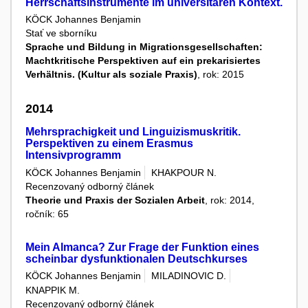
Herrschaftsinstrumente im universitären Kontext.
KÖCK Johannes Benjamin
Stať ve sborníku
Sprache und Bildung in Migrationsgesellschaften:
Machtkritische Perspektiven auf ein prekarisiertes
Verhältnis. (Kultur als soziale Praxis)
, rok: 2015
2014
Mehrsprachigkeit und Linguizismuskritik.
Perspektiven zu einem Erasmus
Intensivprogramm
KÖCK Johannes Benjamin
KHAKPOUR N.
Recenzovaný odborný článek
Theorie und Praxis der Sozialen Arbeit
, rok: 2014,
ročník: 65
Mein Almanca? Zur Frage der Funktion eines
scheinbar dysfunktionalen Deutschkurses
KÖCK Johannes Benjamin
MILADINOVIC D.
KNAPPIK M.
Recenzovaný odborný článek