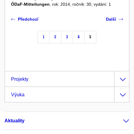
ÖDaF-Mitteilungen
, rok: 2014, ročník: 30, vydání: 1
Předchozí
Další
1
2
3
4
5
Projekty
Výuka
Aktuality