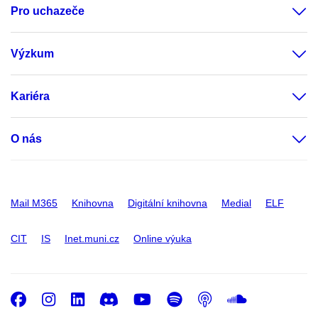
Pro uchazeče
Výzkum
Kariéra
O nás
Mail M365
Knihovna
Digitální knihovna
Medial
ELF
CIT
IS
Inet.muni.cz
Online výuka
Facebook
Instagram
LinkedIn
Discord
Youtube
Spotify
Podcast
SoundC