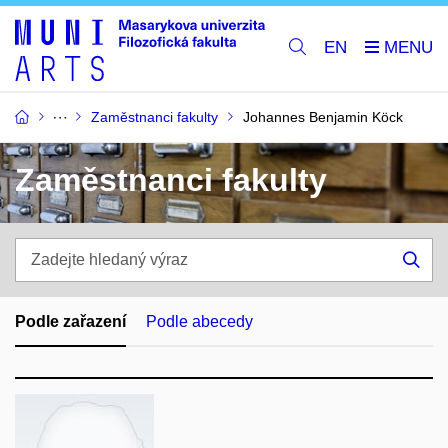
EN
Zaměstnanci fakulty
Johannes Benjamin Köck
Zaměstnanci fakulty
Zadejte
hledaný
Hle
výraz
Podle zařazení
Podle abecedy