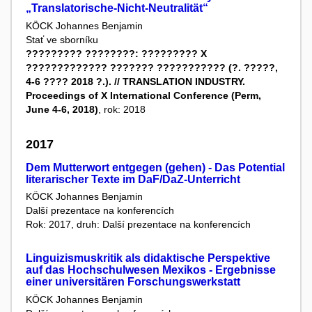
„Translatorische-Nicht-Neutralität“
KÖCK Johannes Benjamin
Stať ve sborníku
????????? ????????: ????????? X
????????????? ??????? ??????????? (?. ?????,
4-6 ???? 2018 ?.). // TRANSLATION INDUSTRY.
Proceedings of X International Conference (Perm,
June 4-6, 2018)
, rok: 2018
2017
Dem Mutterwort entgegen (gehen) - Das Potential
literarischer Texte im DaF/DaZ-Unterricht
KÖCK Johannes Benjamin
Další prezentace na konferencích
Rok: 2017, druh: Další prezentace na konferencích
Linguizismuskritik als didaktische Perspektive
auf das Hochschulwesen Mexikos - Ergebnisse
einer universitären Forschungswerkstatt
KÖCK Johannes Benjamin