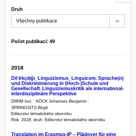
Druh
Počet publikací: 49
2018
Dil Irkçılığı_Linguizismus_Linguicsm. Sprache(n)
und Diskriminierung in (Hoch-)Schule und
Gesellschaft. Linguizismuskritik als international-
interdisziplinäre Perspektive
DIRIM Inci
KÖCK Johannes Benjamin
SPRINGSITS Birgit
Editorství tématického sborníku
Rok: 2018, druh: Editorství tématického sborníku
Translation im Erasmus-IP – Plädoyer für eine