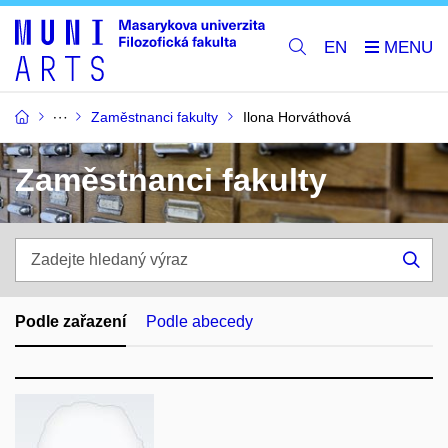
EN
Zaměstnanci fakulty
Ilona Horváthová
Zaměstnanci fakulty
Zadejte
hledaný
Hle
výraz
Podle zařazení
Podle abecedy