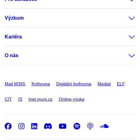
Výzkum
Kariéra
O nás
Mail M365
Knihovna
Digitální knihovna
Medial
ELF
CIT
IS
Inet.muni.cz
Online výuka
Facebook
Instagram
LinkedIn
Discord
Youtube
Spotify
Podcast
SoundC