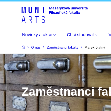
Novinky a akce
Chci studovat
O nás
Zaměstnanci fakulty
Marek Blatný
Zaměstnanci fa