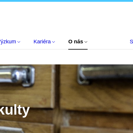
Výzkum
Kariéra
O nás
S
kulty