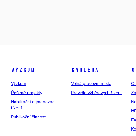
Výzkum
Kariéra
O
Výzkum
Volná pracovní místa
Or
Řešené projekty
Pravidla výběrových řízení
Za
Habilitační a jmenovací
Na
řízení
HR
Publikační činnost
Fa
Ko