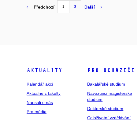
1
2
Předchozí
Další
Aktuality
Pro uchazeče
Kalendář akcí
Bakalářské studium
Aktuálně z fakulty
Navazující magisterské
studium
Napsali o nás
Doktorské studium
Pro média
Celoživotní vzdělávání