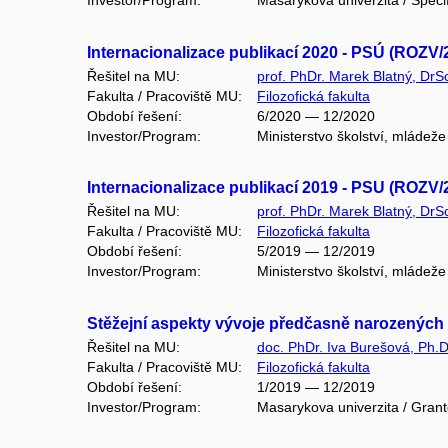
Investor/Program:
Masarykova univerzita / Speci
Internacionalizace publikací 2020 - PSÚ (ROZV
Řešitel na MU:
prof. PhDr. Marek Blatný, DrS
Fakulta / Pracoviště MU:
Filozofická fakulta
Období řešení:
6/2020 — 12/2020
Investor/Program:
Ministerstvo školství, mládež
Internacionalizace publikací 2019 - PSU (ROZV
Řešitel na MU:
prof. PhDr. Marek Blatný, DrS
Fakulta / Pracoviště MU:
Filozofická fakulta
Období řešení:
5/2019 — 12/2019
Investor/Program:
Ministerstvo školství, mládež
Stěžejní aspekty vývoje předčasně narozených 
Řešitel na MU:
doc. PhDr. Iva Burešová, Ph.D
Fakulta / Pracoviště MU:
Filozofická fakulta
Období řešení:
1/2019 — 12/2019
Investor/Program:
Masarykova univerzita / Gran