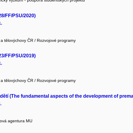
fický výzkum - podpora studentských projektů
/28/FF/PSU/2020)
c.
e a tělovýchovy ČR / Rozvojové programy
/23/FF/PSU/2019)
c.
e a tělovýchovy ČR / Rozvojové programy
dětí (The fundamental aspects of the development of prema
.
tová agentura MU