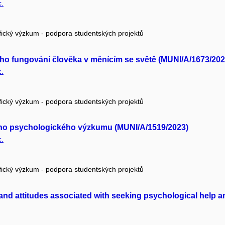
c.
fický výzkum - podpora studentských projektů
ho fungování člověka v měnícím se světě (MUNI/A/1673/202
c.
fický výzkum - podpora studentských projektů
ního psychologického výzkumu (MUNI/A/1519/2023)
c.
fický výzkum - podpora studentských projektů
and attitudes associated with seeking psychological help 