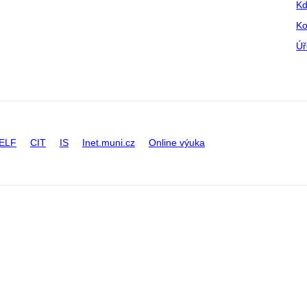
Kd
Ko
Úř
ELF
CIT
IS
Inet.muni.cz
Online výuka