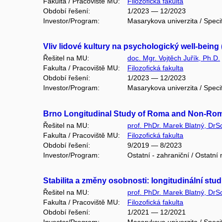
Fakulta / Pracoviště MU:
Filozofická fakulta
Období řešení:
1/2023 — 12/2023
Investor/Program:
Masarykova univerzita / Speci
Vliv lidové kultury na psychologický well-being
Řešitel na MU:
doc. Mgr. Vojtěch Juřík, Ph.D.
Fakulta / Pracoviště MU:
Filozofická fakulta
Období řešení:
1/2023 — 12/2023
Investor/Program:
Masarykova univerzita / Speci
Brno Longitudinal Study of Roma and Non-Rom
Řešitel na MU:
prof. PhDr. Marek Blatný, DrS
Fakulta / Pracoviště MU:
Filozofická fakulta
Období řešení:
9/2019 — 8/2023
Investor/Program:
Ostatní - zahraniční / Ostatní
Stabilita a změny osobnosti: longitudinální stu
Řešitel na MU:
prof. PhDr. Marek Blatný, DrS
Fakulta / Pracoviště MU:
Filozofická fakulta
Období řešení:
1/2021 — 12/2021