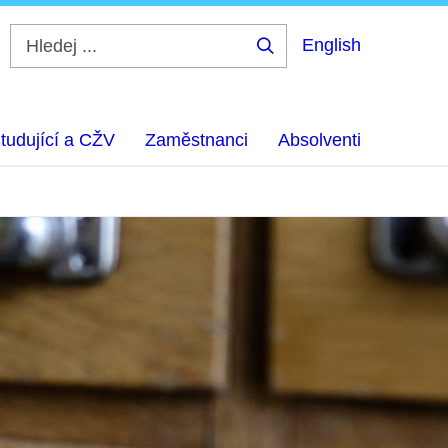
English
Hledej
...
tudující a CŽV
Zaměstnanci
Absolventi