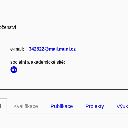
oženství
e‑mail:
342522@mail.muni.cz
sociální a akademické sítě:
l
Kvalifikace
Publikace
Projekty
Výuk