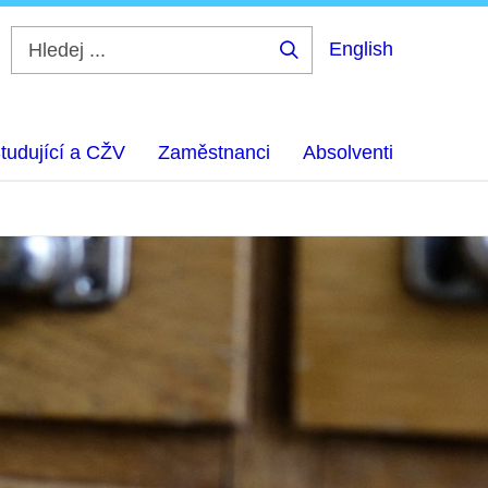
English
Hledej
...
tudující a CŽV
Zaměstnanci
Absolventi