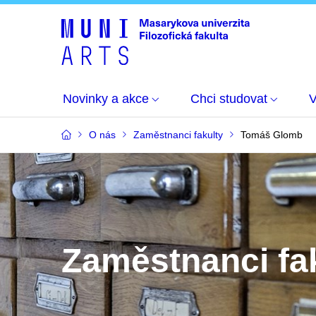
Novinky a akce
Chci studovat
O nás
Zaměstnanci fakulty
Tomáš Glomb
Zaměstnanci fa