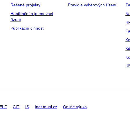
Řešené projekty
Pravidla výběrových řízení
Za
Habilitační a jmenovací
Na
řízení
HR
Publikační činnost
Fa
Ko
Kd
Ko
Úř
ELF
CIT
IS
Inet.muni.cz
Online výuka