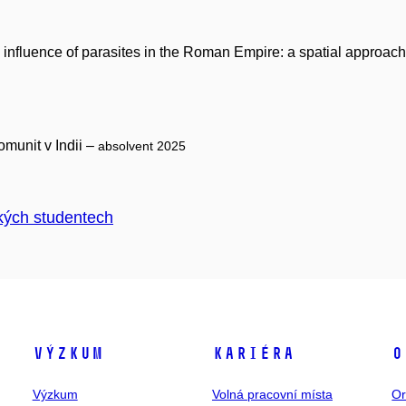
 influence of parasites in the Roman Empire: a spatial approac
omunit v Indii –
absolvent 2025
kých studentech
Výzkum
Kariéra
O
Výzkum
Volná pracovní místa
Or