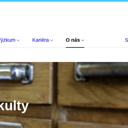
Výzkum
Kariéra
O nás
S
kulty