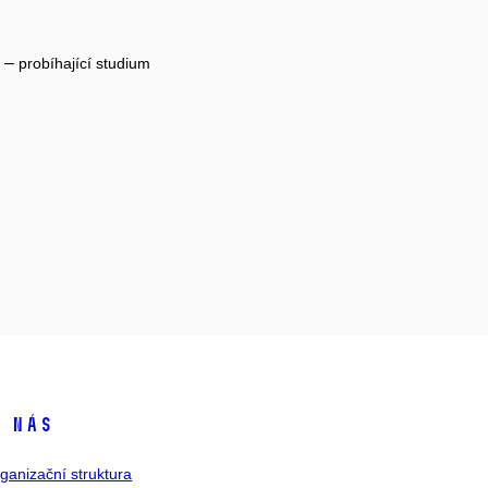
h –
probíhající studium
 nás
ganizační struktura