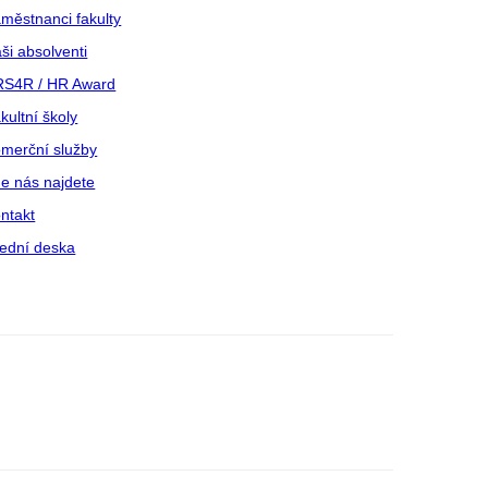
městnanci fakulty
ši absolventi
S4R / HR Award
kultní školy
merční služby
e nás najdete
ntakt
ední deska