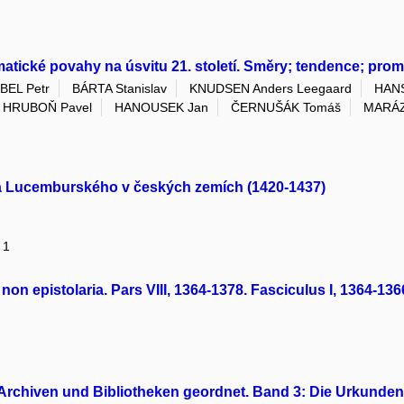
atické povahy na úsvitu 21. století. Směry; tendence; pro
BEL Petr
BÁRTA Stanislav
KNUDSEN Anders Leegaard
HAN
HRUBOŇ Pavel
HANOUSEK Jan
ČERNUŠÁK Tomáš
MARÁZ
da Lucemburského v českých zemích (1420-1437)
 1
n epistolaria. Pars VIII, 1364-1378. Fasciculus I, 1364-13
Archiven und Bibliotheken geordnet. Band 3: Die Urkunden