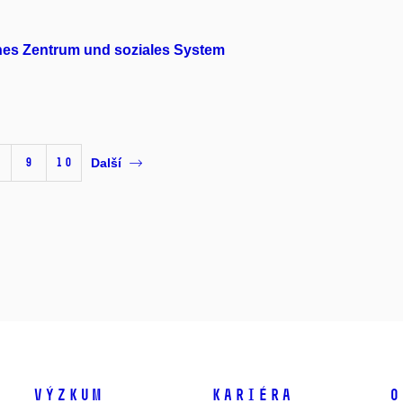
ches Zentrum und soziales System
9
10
Další
Výzkum
Kariéra
O