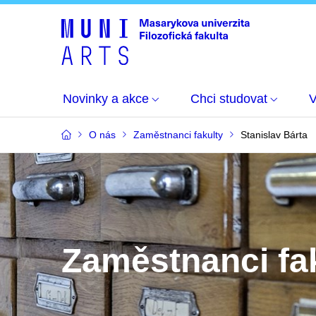
Novinky a akce
Chci studovat
O nás
Zaměstnanci fakulty
Stanislav Bárta
Zaměstnanci fa