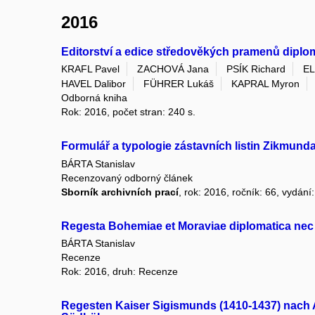
2016
Editorství a edice středověkých pramenů diplom
KRAFL Pavel
ZACHOVÁ Jana
PSÍK Richard
EL
HAVEL Dalibor
FÜHRER Lukáš
KAPRAL Myron
Odborná kniha
Rok: 2016, počet stran: 240 s.
Formulář a typologie zástavních listin Zikmun
BÁRTA Stanislav
Recenzovaný odborný článek
Sborník archivních prací
, rok: 2016, ročník: 66, vydání:
Regesta Bohemiae et Moraviae diplomatica nec no
BÁRTA Stanislav
Recenze
Rok: 2016, druh: Recenze
Regesten Kaiser Sigismunds (1410-1437) nach 