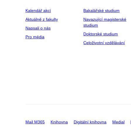
Kalendář akcí
Bakalářské studium
Aktuálně z fakulty
Navazující magisterské
studium
Napsali o nás
Doktorské studium
Pro média
Celoživotní vzdělávání
Mail M365
Knihovna
Digitální knihovna
Medial