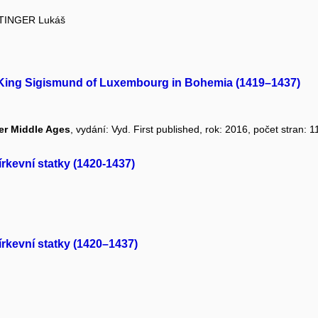
TINGER Lukáš
f King Sigismund of Luxembourg in Bohemia (1419–1437)
er Middle Ages
, vydání: Vyd. First published, rok: 2016, počet stran: 11
rkevní statky (1420-1437)
rkevní statky (1420–1437)