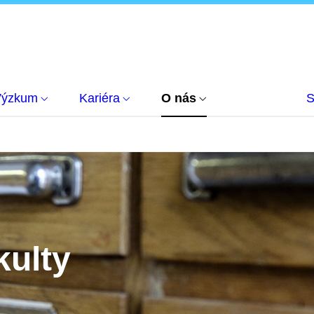
Výzkum
Kariéra
O nás
S
kulty