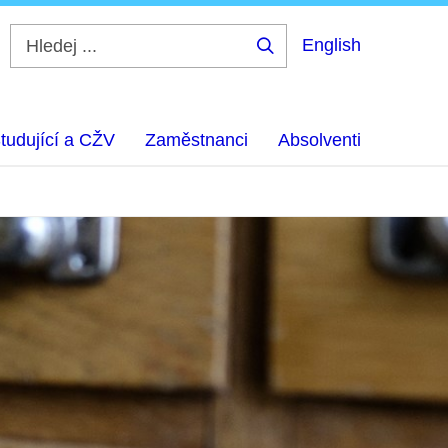
English
Hledej
...
tudující a CŽV
Zaměstnanci
Absolventi