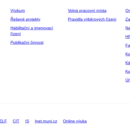
Výzkum
Volná pracovní místa
Or
Řešené projekty
Pravidla výběrových řízení
Za
Habilitační a jmenovací
Na
řízení
HR
Publikační činnost
Fa
Ko
Kd
Ko
Úř
ELF
CIT
IS
Inet.muni.cz
Online výuka