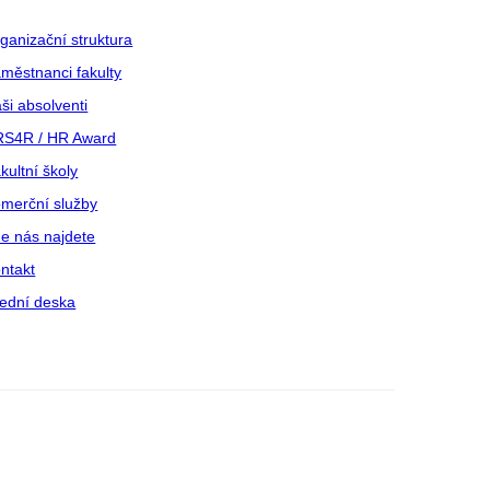
ganizační struktura
městnanci fakulty
ši absolventi
S4R / HR Award
kultní školy
merční služby
e nás najdete
ntakt
ední deska