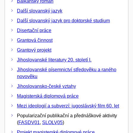
Balkánský román
Další slovanský jazyk
Další slovanský jazyk pro doktorské studium
Disertační práce
Grantová činnost
Grantový projekt
Jihoslovanské literatury 20. století I.
Jihoslovanské písemnictví středověku a raného
novověku
Jihoslovansko-české vztahy
Magisterská diplomová práce
Mezi ideologií a subverzí: jugoslávský film 60. let
Popularizační publikační a přednáškové aktivity
(
FASDV01
,
SLOLV05
)
Projekt magisterské diplomové práce