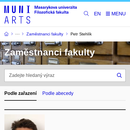
EN
Zaměstnanci fakulty
Petr Stehlík
Zaměstnanci fakulty
Zadejte
hledaný
Hle
výraz
Podle zařazení
Podle abecedy