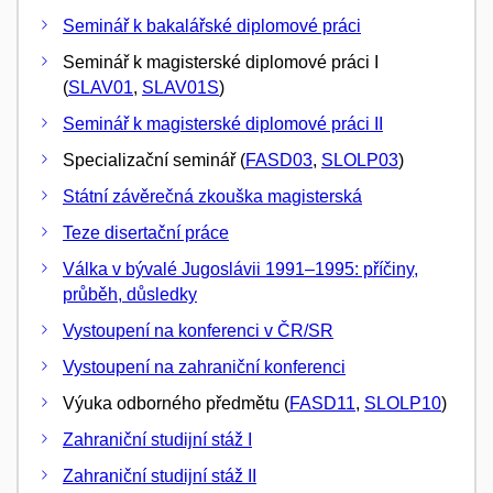
Seminář k bakalářské diplomové práci
Seminář k magisterské diplomové práci I
(
SLAV01
,
SLAV01S
)
Seminář k magisterské diplomové práci II
Specializační seminář (
FASD03
,
SLOLP03
)
Státní závěrečná zkouška magisterská
Teze disertační práce
Válka v bývalé Jugoslávii 1991–1995: příčiny,
průběh, důsledky
Vystoupení na konferenci v ČR/SR
Vystoupení na zahraniční konferenci
Výuka odborného předmětu (
FASD11
,
SLOLP10
)
Zahraniční studijní stáž I
Zahraniční studijní stáž II