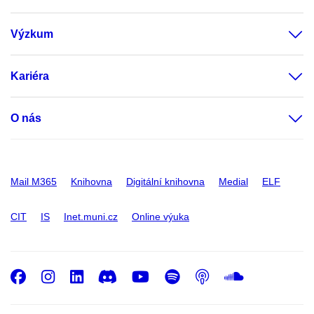
Výzkum
Kariéra
O nás
Mail M365
Knihovna
Digitální knihovna
Medial
ELF
CIT
IS
Inet.muni.cz
Online výuka
Facebook
Instagram
LinkedIn
Discord
Youtube
Spotify
Podcast
SoundC