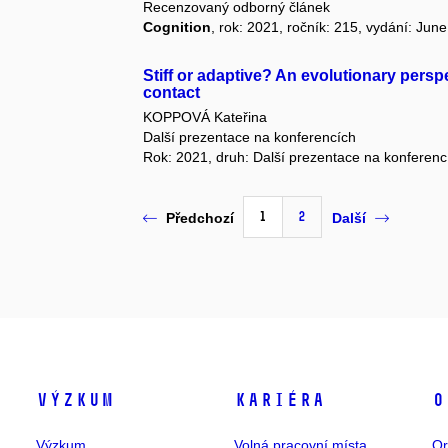
Recenzovaný odborný článek
Cognition
, rok: 2021, ročník: 215, vydání: Jun
Stiff or adaptive? An evolutionary perspe
contact
KOPPOVÁ Kateřina
Další prezentace na konferencích
Rok: 2021, druh: Další prezentace na konferenc
1
2
Předchozí
Další
Výzkum
Kariéra
O
Výzkum
Volná pracovní místa
Or