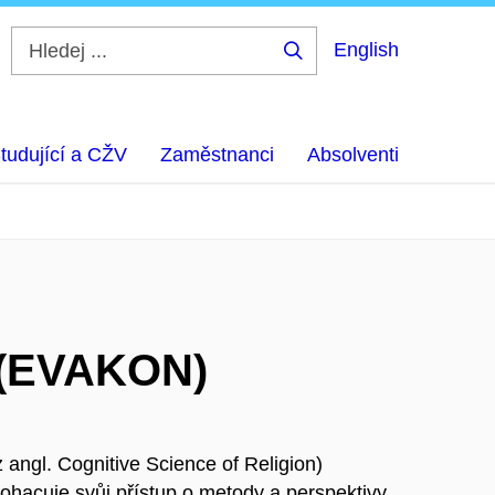
English
Hledej
...
tudující a CŽV
Zaměstnanci
Absolventi
í (EVAKON)
 angl. Cognitive Science of Religion)
hacuje svůj přístup o metody a perspektivy