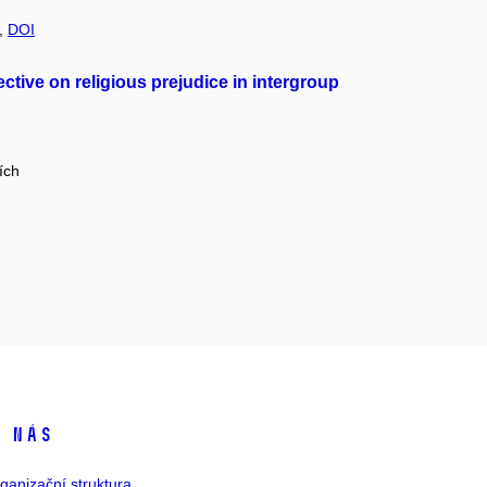
e,
DOI
ctive on religious prejudice in intergroup
ích
 nás
ganizační struktura