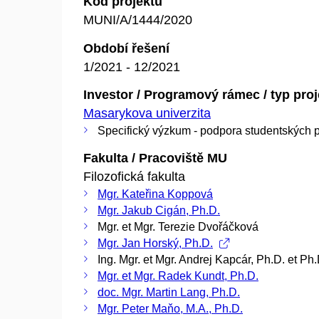
Kód projektu
MUNI/A/1444/2020
Období řešení
1/2021 - 12/2021
Investor / Programový rámec / typ pro
Masarykova univerzita
Specifický výzkum - podpora studentských p
Fakulta / Pracoviště MU
Filozofická fakulta
Mgr. Kateřina Koppová
Mgr. Jakub Cigán, Ph.D.
Mgr. et Mgr. Terezie Dvořáčková
Mgr. Jan Horský, Ph.D.
Ing. Mgr. et Mgr. Andrej Kapcár, Ph.D. et Ph.
Mgr. et Mgr. Radek Kundt, Ph.D.
doc. Mgr. Martin Lang, Ph.D.
Mgr. Peter Maňo, M.A., Ph.D.