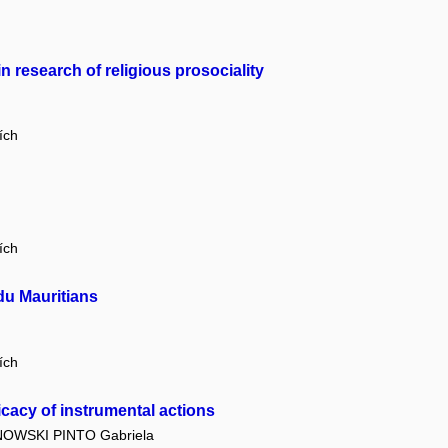
n research of religious prosociality
ích
ích
du Mauritians
ích
icacy of instrumental actions
OWSKI PINTO Gabriela