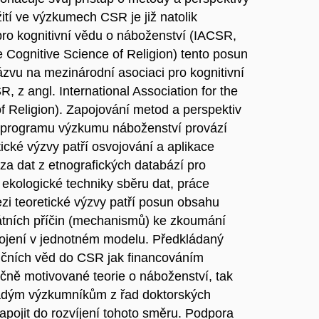
ití ve výzkumech CSR je již natolik
pro kognitivní vědu o náboženství (IACSR,
he Cognitive Science of Religion) tento posun
zvu na mezinárodní asociaci pro kognitivní
 z angl. International Association for the
f Religion). Zapojování metod a perspektiv
 programu výzkumu náboženství provází
tické výzvy patří osvojování a aplikace
za dat z etnografických databází pro
 ekologické techniky sběru dat, práce
zi teoretické výzvy patří posun obsahu
tních příčin (mechanismů) ke zkoumání
ropojení v jednotném modelu. Předkládaný
lučních věd do CSR jak financováním
čně motivované teorie o náboženství, tak
ladým výzkumníkům z řad doktorských
pojit do rozvíjení tohoto směru. Podpora