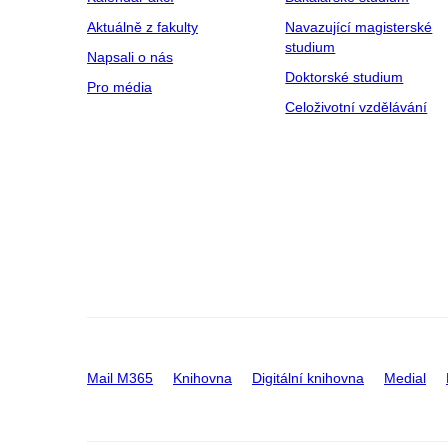
Aktuálně z fakulty
Navazující magisterské
studium
Napsali o nás
Doktorské studium
Pro média
Celoživotní vzdělávání
Mail M365
Knihovna
Digitální knihovna
Medial