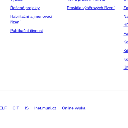
Řešené projekty
Pravidla výběrových řízení
Za
Habilitační a jmenovací
Na
řízení
HR
Publikační činnost
Fa
Ko
Kd
Ko
Úř
ELF
CIT
IS
Inet.muni.cz
Online výuka