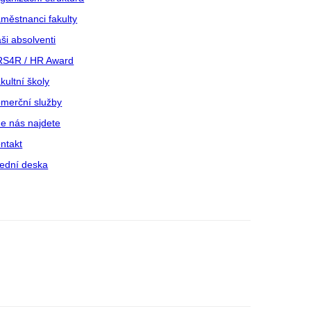
městnanci fakulty
ši absolventi
S4R / HR Award
kultní školy
merční služby
e nás najdete
ntakt
ední deska