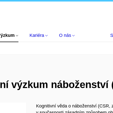
Výzkum
Kariéra
O nás
S
ivní výzkum náboženstv
Kognitivní věda o náboženství (CSR, z
v současnosti zásadním způsobem obo