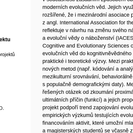
moderních evolučních věd. Jejich využ
rozšířené, že i mezinárodní asociace 
z angl. International Association for t
reflektuje v návrhu na změnu svého ná
a evoluční vědy o náboženství (IACESR,
jektu
Cognitive and Evolutionary Sciences o
evolučních věd do kognitivněvědného
rojektů
praktické i teoretické výzvy. Mezi prak
nových metod (např. kódování a analý
mezikulturní srovnávání, behaviorálně
s populačně demografickými daty). Me
řešených otázek od zkoumání proximá
ultimátních příčin (funkcí) a jejich p
projekt podpoří trend zapojování evo
D.
empirických výzkumů testujících evolu
financováním aktivit, které umožní m
a magisterských studentů se včasně za