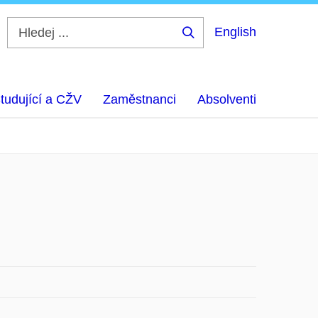
English
Hledej
...
tudující a CŽV
Zaměstnanci
Absolventi