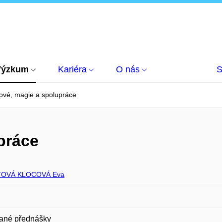
Výzkum
Kariéra
O nás
S
ové, magie a spolupráce
práce
OVÁ KLOCOVÁ Eva
ané přednášky