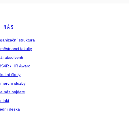
 nás
ganizační struktura
městnanci fakulty
ši absolventi
S4R / HR Award
kultní školy
merční služby
e nás najdete
ntakt
ední deska