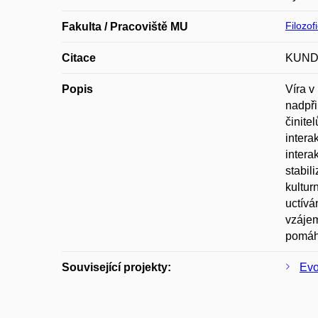
Filozof
Fakulta / Pracoviště MU
Citace
KUNDT
Popis
Víra v
nadpři
činite
intera
intera
stabil
kultur
uctívá
vzájem
pomáha
Související projekty:
Evo