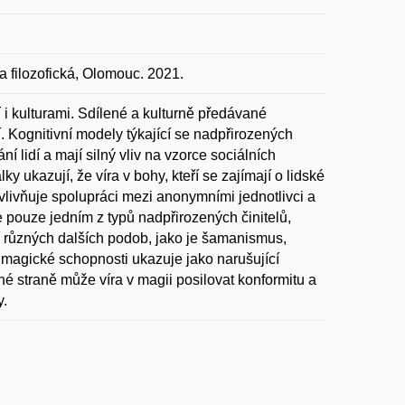
ilozofická, Olomouc. 2021.
í i kulturami. Sdílené a kulturně předávané
. Kognitivní modely týkající se nadpřirozených
ní lidí a mají silný vliv na vzorce sociálních
 ukazují, že víra v bohy, kteří se zajímají o lidské
ovlivňuje spolupráci mezi anonymními jednotlivci a
le pouze jedním z typů nadpřirozených činitelů,
jí různých dalších podob, jako je šamanismus,
 v magické schopnosti ukazuje jako narušující
é straně může víra v magii posilovat konformitu a
y.