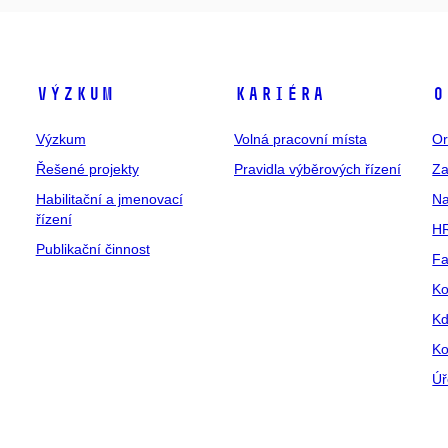
Výzkum
Kariéra
O
Výzkum
Volná pracovní místa
Or
Řešené projekty
Pravidla výběrových řízení
Za
Habilitační a jmenovací
Na
řízení
HR
Publikační činnost
Fa
Ko
Kd
Ko
Úř