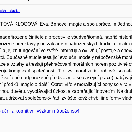
ická fakulta
OVÁ KLOCOVÁ, Eva. Bohové, magie a spolupráce. In Jednota f
 nadpřirozené činitele a procesy je všudypřítomná, napříč histori
rozené představy jsou základem náboženských tradic a institucí
lů a jejich fungování ve světě informují a ovlivňují postoje a chová
kcí. Současné studie testující evoluční modely náboženské morálky
kce a vztahy a trestají překračování morálních norem pozitivně 
izuje komplexní společnosti. Tito tzv. moralizující bohové jsou a
ně sdílené nadpřirozené představy (a související praxe) nabýva
ní předků, magie a další. Oproti víře v moralizující bohy se víra
nou důvěru, vyvolávající úzkost a zabraňující inovacím. Na druh
t udržovat společenský řád, zvláště když chybí jiné formy vlád
luční a kognitivní výzkum náboženství