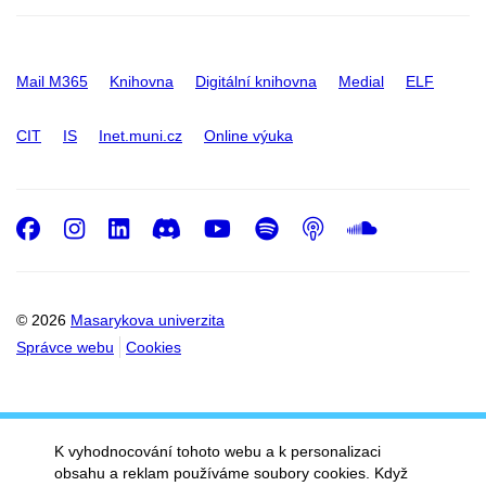
Mail M365
Knihovna
Digitální knihovna
Medial
ELF
CIT
IS
Inet.muni.cz
Online výuka
Facebook
Instagram
LinkedIn
Discord
Youtube
Spotify
Podcast
SoundC
© 2026
Masarykova univerzita
Správce webu
Cookies
K vyhodnocování tohoto webu a k personalizaci
obsahu a reklam používáme soubory cookies. Když